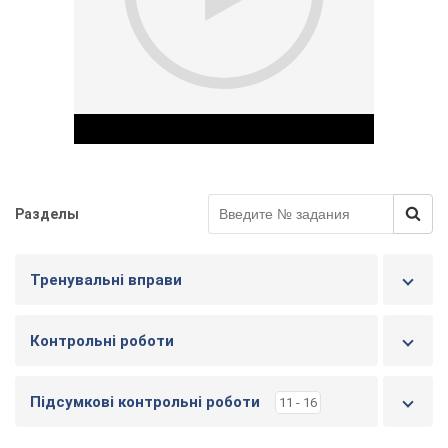
и
г
у
Разделы
Play Video
Тренувальні вправи
Контрольні роботи
Підсумкові контрольні роботи
11 - 16