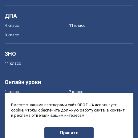
ДПА
4 класс
11 класс
9 класс
ЗНО
11 класс
Онлайн уроки
1 класс
7 класс
2 класс
8 класс
Вместе с нашими партнерами сайт OBOZ.UA использует
cookie, чтобы обеспечить должную работу сайта, а контент
3 класс
9 класс
и реклама отвечали вашим интересам.
4 класс
10 класс
5 класс
11 класс
Принять