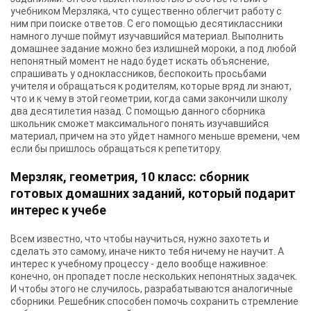
учебником Мерзляка, что существенно облегчит работу с
ним при поиске ответов. С его помощью десятиклассники
намного лучше поймут изучавшийся материал. Выполнить
домашнее задание можно без излишней мороки, а под любой
непонятный момент не надо будет искать объяснение,
спрашивать у одноклассников, беспокоить просьбами
учителя и обращаться к родителям, которые вряд ли знают,
что и к чему в этой геометрии, когда сами закончили школу
два десятилетия назад. С помощью данного сборника
школьник сможет максимального понять изучавшийся
материал, причем на это уйдет намного меньше времени, чем
если бы пришлось обращаться к репетитору.
Мерзляк, геометрия, 10 класс: сборник
готовых домашних заданий, который подарит
интерес к учебе
Всем известно, что чтобы научиться, нужно захотеть и
сделать это самому, иначе никто тебя ничему не научит. А
интерес к учебному процессу - дело вообще наживное:
конечно, он пропадет после нескольких непонятных задачек.
И чтобы этого не случилось, разрабатываются аналогичные
сборники. Решебник способен помочь сохранить стремление