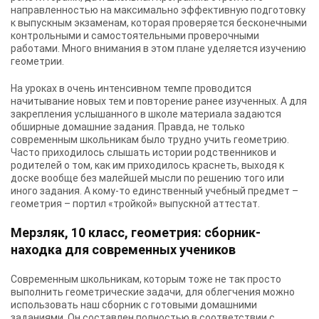
направленностью на максимально эффективную подготовку
к выпускным экзаменам, которая проверяется бесконечными
контрольными и самостоятельными проверочными
работами. Много внимания в этом плане уделяется изучению
геометрии.
На уроках в очень интенсивном темпе проводится
начитывание новых тем и повторение ранее изученных. А для
закрепления услышанного в школе материала задаются
обширные домашние задания. Правда, не только
современным школьникам было трудно учить геометрию.
Часто приходилось слышать истории родственников и
родителей о том, как им приходилось краснеть, выходя к
доске вообще без малейшей мысли по решению того или
иного задания. А кому-то единственный учебный предмет –
геометрия – портил «тройкой» выпускной аттестат.
Мерзляк, 10 класс, геометрия: сборник-
находка для современных учеников
Современным школьникам, которым тоже не так просто
выполнить геометрические задачи, для облегчения можно
использовать наш сборник с готовыми домашними
заданиями. Он составлен полностью в соответствии с