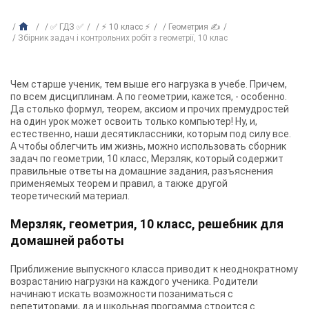
✅ ГДЗ ✅
⚡ 10 класс ⚡
Геометрия ✍
Збірник задач і контрольних робіт з геометрії, 10 клас
Чем старше ученик, тем выше его нагрузка в учебе. Причем,
по всем дисциплинам. А по геометрии, кажется, - особенно.
Да столько формул, теорем, аксиом и прочих премудростей
на один урок может освоить только компьютер! Ну, и,
естественно, наши десятиклассники, которым под силу все.
А чтобы облегчить им жизнь, можно использовать
сборник
задач по геометрии, 10 класс, Мерзляк
, который содержит
правильные ответы на домашние задания, разъяснения
применяемых теорем и правил, а также другой
теоретический материал.
Мерзляк, геометрия, 10 класс, решебник для
домашней работы
Приближение выпускного класса приводит к неоднократному
возрастанию нагрузки на каждого ученика. Родители
начинают искать возможности позаниматься с
репетиторами, да и школьная программа строится с