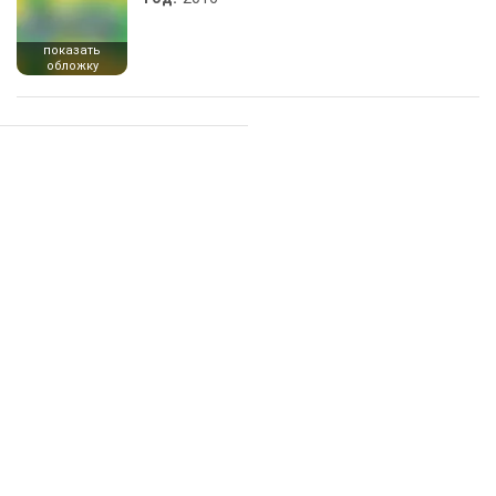
показать
обложку