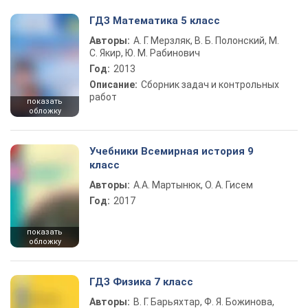
ГДЗ Математика 5 класс
Авторы:
А. Г. Мерзляк, В. Б. Полонский, М.
С. Якир, Ю. М. Рабинович
Год:
2013
Описание:
Сборник задач и контрольных
работ
показать
обложку
Учебники Всемирная история 9
класс
Авторы:
А.А. Мартынюк, О. А. Гисем
Год:
2017
показать
обложку
ГДЗ Физика 7 класс
Авторы:
В. Г. Барьяхтар, Ф. Я. Божинова,