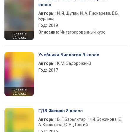
класс
Авторы:
И. Я. Щупак, И. А. Пискарева, Е.В.
Бурлака
Год:
2019
Описание:
Интегрированный курс
показать
обложку
Учебники Биология 9 класс
Авторы:
К.М. Задорожний
Год:
2017
показать
обложку
ГДЗ Физика 8 класс
Авторы:
В. Г. Барьяхтар, Ф. Я. Божинова, Е.
А. Кирюхина, С. А. Довгий
Год:
2016