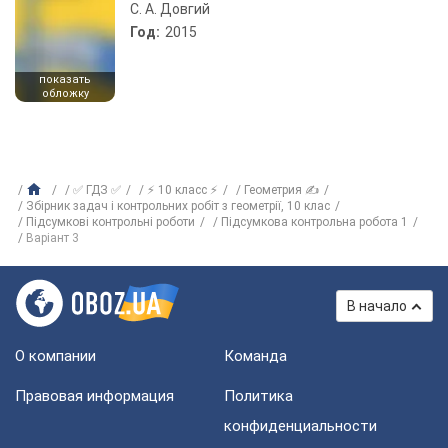
С. А. Довгий
Год:
2015
показать
обложку
✅ ГДЗ ✅
⚡ 10 класс ⚡
Геометрия ✍
Збірник задач і контрольних робіт з геометрії, 10 клас
Підсумкові контрольні роботи
Підсумкова контрольна робота 1
Варіант 3
В начало
О компании
Команда
Правовая информация
Политика
конфиденциальности