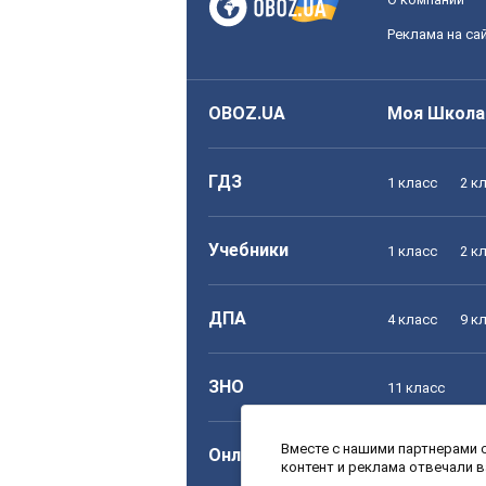
Реклама на са
OBOZ.UA
Моя Школа
ГДЗ
1 класс
2 к
Учебники
1 класс
2 к
ДПА
4 класс
9 к
ЗНО
11 класс
Вместе с нашими партнерами с
Онлайн уроки
1 класс
2 к
контент и реклама отвечали 