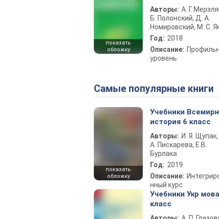
Авторы:
А. Г. Мерзля
Б. Полонский, Д. А.
Номировский, М. С. Я
Год:
2018
показать
Описание:
Профиль
обложку
уровень
Самые популярные книги
Учебники Всемир
история 6 класс
Авторы:
И. Я. Щупак,
А. Пискарева, Е.В.
Бурлака
Год:
2019
показать
Описание:
Интегрир
обложку
нный курс
Учебники Укр мова
класс
Авторы:
А. П. Глазов