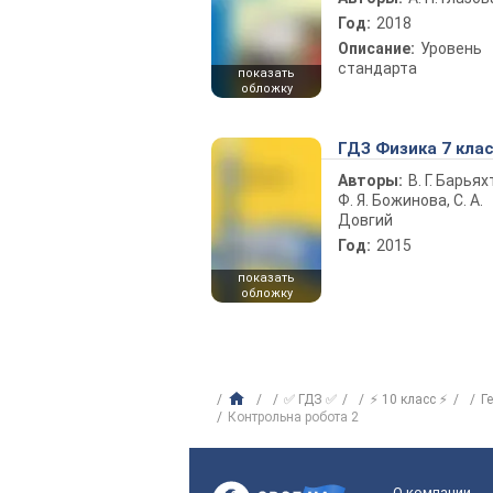
Год:
2018
Описание:
Уровень
стандарта
показать
обложку
ГДЗ Физика 7 кла
Авторы:
В. Г. Барьях
Ф. Я. Божинова, С. А.
Довгий
Год:
2015
показать
обложку
✅ ГДЗ ✅
⚡ 10 класс ⚡
Г
Контрольна робота 2
О компании