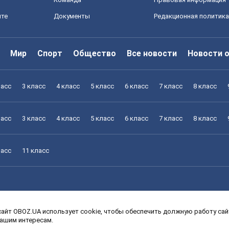
йте
Документы
Редакционная политика
Мир
Спорт
Общество
Все новости
Новости 
ласс
3 класс
4 класс
5 класс
6 класс
7 класс
8 класс
ласс
3 класс
4 класс
5 класс
6 класс
7 класс
8 класс
ласс
11 класс
айт OBOZ.UA использует cookie, чтобы обеспечить должную работу сайт
ласс
3 класс
4 класс
5 класс
6 класс
7 класс
8 класс
вашим интересам.