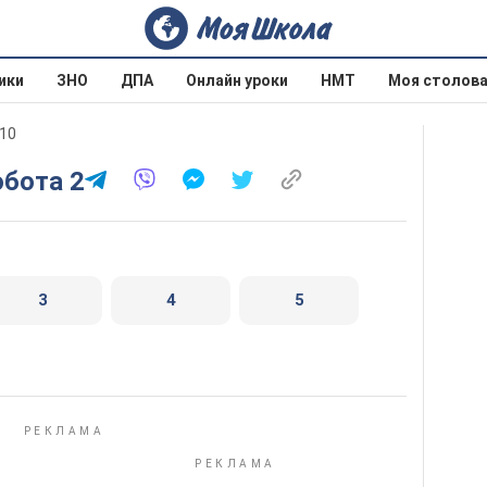
ики
ЗНО
ДПА
Онлайн уроки
НМТ
Моя столов
010
обота 2
3
4
5