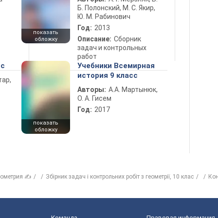
Б. Полонский, М. С. Якир,
Ю. М. Рабинович
Год:
2013
показать
Описание:
Сборник
обложку
задач и контрольных
работ
сс
Учебники Всемирная
история 9 класс
тар,
Авторы:
А.А. Мартынюк,
О. А. Гисем
Год:
2017
показать
обложку
еометрия ✍
Збірник задач і контрольних робіт з геометрії, 10 клас
Кон
Команда
Правовая информация