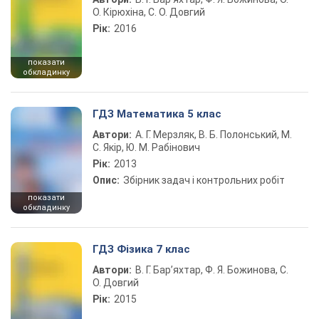
О. Кірюхіна, С. О. Довгий
Рік:
2016
показати
обкладинку
ГДЗ Математика 5 клас
Автори:
А. Г. Мерзляк, В. Б. Полонський, М.
С. Якір, Ю. М. Рабінович
Рік:
2013
Опис:
Збірник задач і контрольних робіт
показати
обкладинку
ГДЗ Фізика 7 клас
Автори:
В. Г. Бар’яхтар, Ф. Я. Божинова, С.
О. Довгий
Рік:
2015