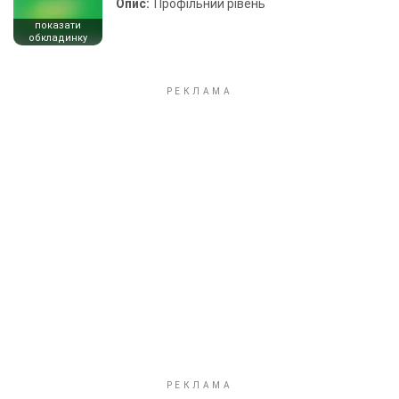
Опис:
Профільний рівень
показати
обкладинку