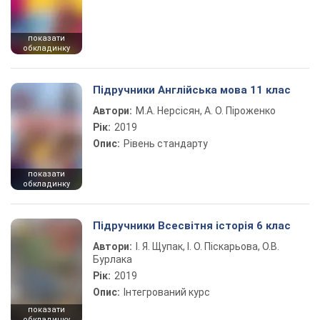
показати
обкладинку
Підручники Англійська мова 11 клас
Автори:
М.А. Нерсісян, А. О. Піроженко
Рік:
2019
Опис:
Рівень стандарту
показати
обкладинку
Підручники Всесвітня історія 6 клас
Автори:
І. Я. Щупак, І. О. Піскарьова, О.В.
Бурлака
Рік:
2019
Опис:
Інтегрований курс
показати
обкладинку