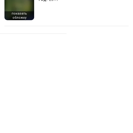
показать
обложку