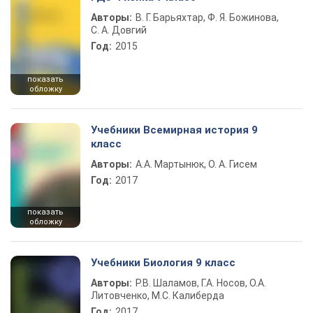
Авторы:
В. Г. Барьяхтар, Ф. Я. Божинова,
С. А. Довгий
Год:
2015
показать
обложку
Учебники Всемирная история 9
класс
Авторы:
А.А. Мартынюк, О. А. Гисем
Год:
2017
показать
обложку
Учебники Биология 9 класс
Авторы:
Р.В. Шаламов, Г.А. Носов, О.А.
Литовченко, М.С. Калиберда
Год:
2017