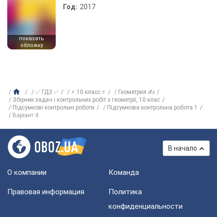
Год:
2017
показать
обложку
✅ ГДЗ ✅
⚡ 10 класс ⚡
Геометрия ✍
Збірник задач і контрольних робіт з геометрії, 10 клас
Підсумкові контрольні роботи
Підсумкова контрольна робота 1
Варіант 4
В начало
О компании
Команда
Правовая информация
Политика
конфиденциальности