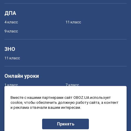
ДПА
4 класс
11 класс
9 класс
ЗНО
11 класс
Онлайн уроки
1 класс
7 класс
2 класс
8 класс
Вместе с нашими партнерами сайт OBOZ.UA использует
cookie, чтобы обеспечить должную работу сайта, а контент
3 класс
9 класс
и реклама отвечали вашим интересам.
4 класс
10 класс
5 класс
11 класс
Принять
6 класс