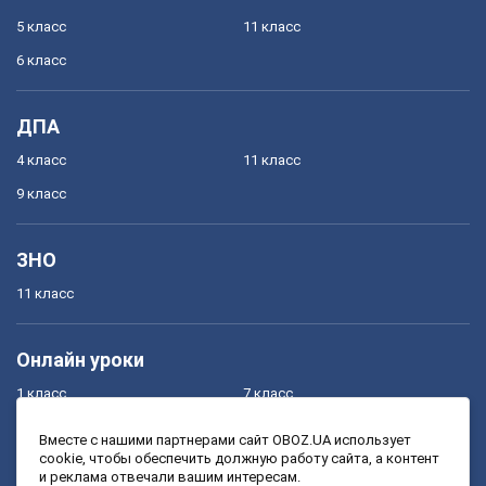
5 класс
11 класс
6 класс
ДПА
4 класс
11 класс
9 класс
ЗНО
11 класс
Онлайн уроки
1 класс
7 класс
2 класс
8 класс
Вместе с нашими партнерами сайт OBOZ.UA использует
cookie, чтобы обеспечить должную работу сайта, а контент
3 класс
9 класс
и реклама отвечали вашим интересам.