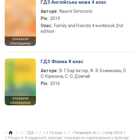
ГДЗ Англійська мова 4 клас
Автори:
Naomi Simmons
Рік:
2019
Опис:
Family and Friends 4 workbook 2nd
edition
показати
обкладинку
ГДЗ Фізика 8 клас
Автори:
В. Г. Бар’яхтар, Ф. Я. Божинова, О.
О. Кірюхіна, С. О. Довгий
Рік:
2016
показати
обкладинку
✅ ГДЗ ✅
⚡ 10 клас ⚡
Геометрія ✍
Істер 2018
Розділ 4. Координати, вектори, геометричні перетворення у просторі