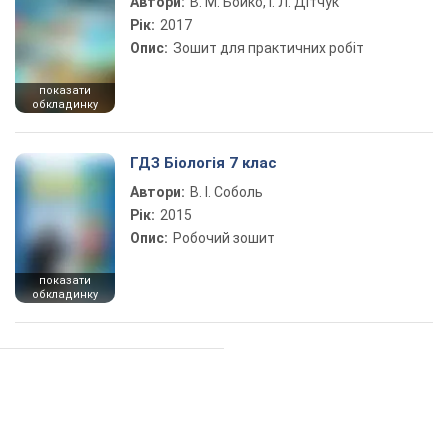
Автори:
В. М. Бойко, І. Л. Дітчук
Рік:
2017
Опис:
Зошит для практичних робіт
показати
обкладинку
ГДЗ Біологія 7 клас
Автори:
В. І. Соболь
Рік:
2015
Опис:
Робочий зошит
показати
обкладинку