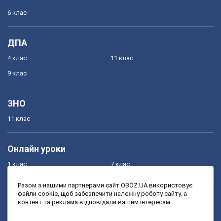
6 клас
ДПА
4 клас
11 клас
9 клас
ЗНО
11 клас
Онлайн уроки
1 клас
7 клас
2 клас
8 клас
Разом з нашими партнерами сайт OBOZ.UA використовує
файли cookie, щоб забезпечити належну роботу сайту, а
3 клас
9 клас
контент та реклама відповідали вашим інтересам.
4 клас
10 клас