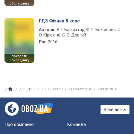
обкладинку
ГДЗ Фізика 8 клас
Автори:
В. Г. Бар’яхтар, Ф. Я. Божинова, О.
О. Кірюхіна, С. О. Довгий
Рік:
2016
показати
обкладинку
✅ ГДЗ ✅
⚡ 10 клас ⚡
Геометрія ✍
Істер 2018
В начало
Про компанію
Команда