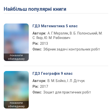
Найбільш популярні книги
ГДЗ Математика 5 клас
Автори:
А. Г. Мерзляк, В. Б. Полонський, М.
С. Якір, Ю. М. Рабінович
Рік:
2013
Опис:
Збірник задач і контрольних робіт
показати
обкладинку
ГДЗ Географія 9 клас
Автори:
В. М. Бойко, І. Л. Дітчук
Рік:
2017
Опис:
Зошит для практичних робіт
показати
обкладинку