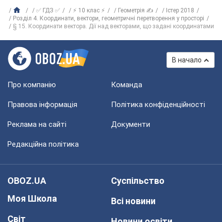
✅ ГДЗ ✅
⚡ 10 клас ⚡
Геометрія ✍
Істер 2018
Розділ 4. Координати, вектори, геометричні перетворення у просторі
§ 15. Координати вектора. Дії над векторами, що задані координатами
В начало
Про компанію
Команда
Правова інформація
Політика конфіденційності
Реклама на сайті
Документи
Редакційна політика
OBOZ.UA
Суспільство
Моя Школа
Всі новини
Світ
Новини освіти