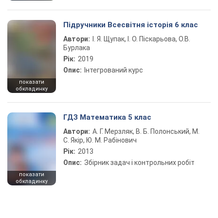
Підручники Всесвітня історія 6 клас
Автори:
І. Я. Щупак, І. О. Піскарьова, О.В.
Бурлака
Рік:
2019
Опис:
Інтегрований курс
показати
обкладинку
ГДЗ Математика 5 клас
Автори:
А. Г. Мерзляк, В. Б. Полонський, М.
С. Якір, Ю. М. Рабінович
Рік:
2013
Опис:
Збірник задач і контрольних робіт
показати
обкладинку