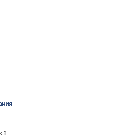
ания
к, В.