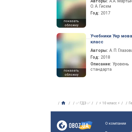
Авторы:
А.А. Марты
О. А. Гисем
Год:
2017
показать
обложку
Учебники Укр мова
класс
Авторы:
А. П. Глазов
Год:
2018
Описание:
Уровень
стандарта
показать
обложку
✅ ГДЗ ✅
⚡ 10 класс ⚡
Г
О компании