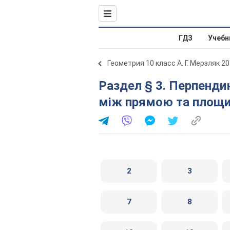
ГДЗ
Учебн
Геометрия 10 класс А. Г. Мерзляк 2
Раздел § 3. Перпендикулярність у просторі . 12. Кут
між прямою та площ
2
3
7
8