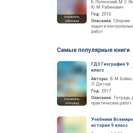
Б. Полонский, М. С. Як
Ю. М. Рабинович
Год:
2010
показать
Описание:
Сборник
обложку
задач и контрольны
работ
Самые популярные книги
ГДЗ География 9
класс
Авторы:
В. М. Бойко,
Л. Дитчук
Год:
2017
Описание:
Тетрадь 
показать
практических работ
обложку
Учебники Всемир
история 9 класс