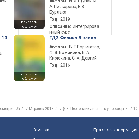
нюк,
Авторы:
И. Я. Щупак, И.
А. Пискарева, Е.В.
Бурлака
Год:
2019
показать
Описание:
Интегрирова
обложку
нный курс
 10
ГДЗ Физика 8 класс
Авторы:
В. Г. Барьяхтар,
Ф. Я. Божинова, Е. А.
а
Кирюхина, С. А. Довгий
Год:
2016
показать
обложку
еометрия ✍
Мерзляк 2018
§ 3. Перпендикулярність у просторі
12
Команда
Правовая информация