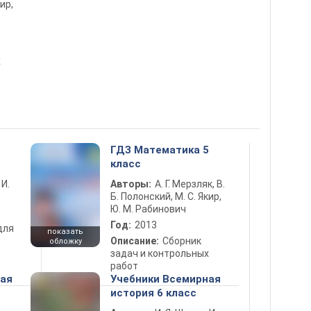
ир,
х
ГДЗ Математика 5
класс
 И.
Авторы:
А. Г. Мерзляк, В.
Б. Полонский, М. С. Якир,
Ю. М. Рабинович
Год:
2013
для
показать
Описание:
Сборник
обложку
задач и контрольных
работ
ная
Учебники Всемирная
история 6 класс