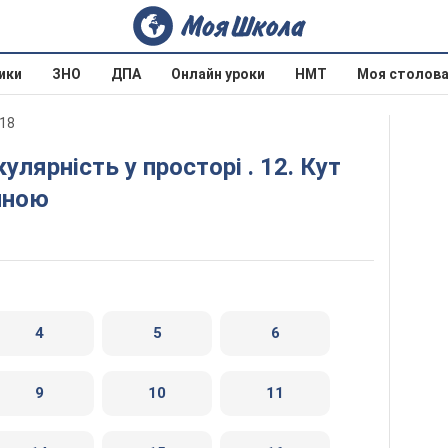
ики
ЗНО
ДПА
Онлайн уроки
НМТ
Моя столов
018
иною
4
5
6
9
10
11