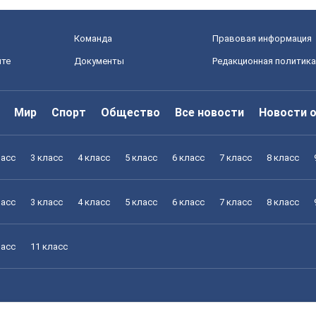
Команда
Правовая информация
йте
Документы
Редакционная политика
Мир
Спорт
Общество
Все новости
Новости 
ласс
3 класс
4 класс
5 класс
6 класс
7 класс
8 класс
ласс
3 класс
4 класс
5 класс
6 класс
7 класс
8 класс
ласс
11 класс