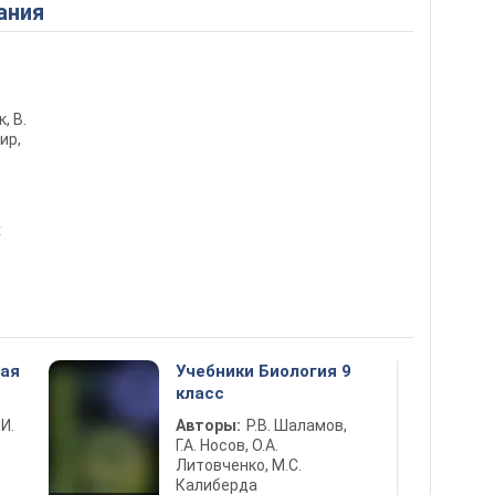
ания
к, В.
ир,
х
ная
Учебники Биология 9
класс
 И.
Авторы:
Р.В. Шаламов,
Г.А. Носов, О.А.
Литовченко, М.С.
Калиберда