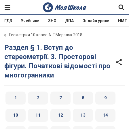
ГДЗ
Учебники
ЗНО
ДПА
Онлайн уроки
НМТ
Геометрия 10 класс А. Г. Мерзляк 2018
Раздел § 1. Вступ до
стереометрії. 3. Просторові
фігури. Початкові відомості про
многогранники
1
2
7
8
9
10
11
12
13
14