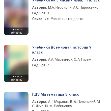
Учебники Английский язык 11 класс
Авторы:
М.А. Нерсисян, А.О. Пироженко
Год:
2019
Описание:
Уровень стандарта
показать
обложку
Учебники Всемирная история 9
класс
Авторы:
А.А. Мартынюк, О. А. Гисем
Год:
2017
показать
обложку
ГДЗ Математика 5 класс
Авторы:
А. Г. Мерзляк, В. Б. Полонский, М.
С. Якир, Ю. М. Рабинович