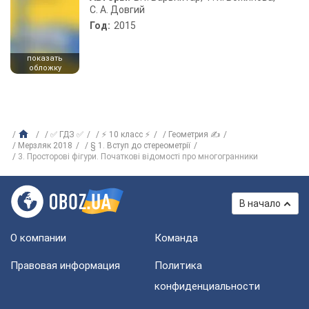
С. А. Довгий
Год:
2015
показать
обложку
✅ ГДЗ ✅
⚡ 10 класс ⚡
Геометрия ✍
Мерзляк 2018
§ 1. Вступ до стереометрії
3. Просторові фігури. Початкові відомості про многогранники
В начало
О компании
Команда
Правовая информация
Политика
конфиденциальности