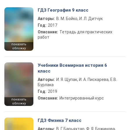
ГДЗ География 9 класс
Авторы:
В. М. Бойко, И. Л. Дитчук
Год:
2017
Описание:
Тетрадь для практических
работ
показать
обложку
Учебники Всемирная история 6
класс
Авторы:
И. Я. Щупак, И. А. Пискарева, Е.В.
Бурлака
Год:
2019
Описание:
Интегрированный курс
показать
обложку
ГДЗ Физика 7 класс
Авторы:
В. Г. Барьяхтар, Ф. Я. Божинова,