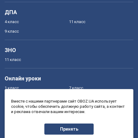
ДПА
4 класс
11 класс
9 класс
ЗНО
11 класс
Онлайн уроки
1 класс
7 класс
2 класс
8 класс
Вместе с нашими партнерами сайт OBOZ.UA использует
cookie, чтобы обеспечить должную работу сайта, а контент
3 класс
9 класс
и реклама отвечали вашим интересам.
4 класс
10 класс
5 класс
11 класс
Принять
6 класс