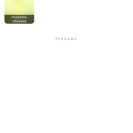
показать
обложку