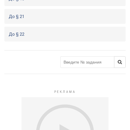
До § 21
До § 22