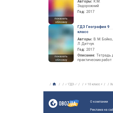
Авторы:
К.М.
Задорожний
Год:
2017
показать
обложку
ГДЗ География 9
класс
Авторы:
В. М. Бойко,
Л. Дитчук
Год:
2017
Описание:
Тетрадь 
показать
практических работ
обложку
✅ ГДЗ ✅
⚡ 10 класс ⚡
Х
О компании
Реклама на са