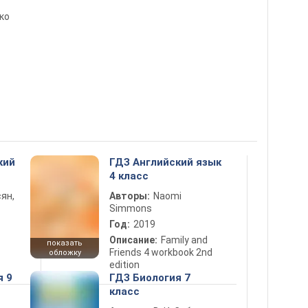
нко
кий
ГДЗ Английский язык
4 класс
ян,
Авторы:
Naomi
Simmons
Год:
2019
Описание:
Family and
показать
Friends 4 workbook 2nd
обложку
edition
я 9
ГДЗ Биология 7
класс