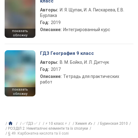
класс
Авторы:
И. Я. Щупак, И. А. Пискарева, Е.В.
Бурлака
Год:
2019
Описание:
Интегрированный курс
показать
обложку
ГДЗ География 9 класс
Авторы:
В. М. Бойко, И. Л. Дитчук
Год:
2017
Описание:
Тетрадь для практических
работ
показать
обложку
✅ ГДЗ ✅
⚡ 10 класс ⚡
Химия ✍
Буринская 2010
РОЗДІЛ 2. Неметалічні елементи та їх сполуки
§ 49. Карбонатна кислота та її солі