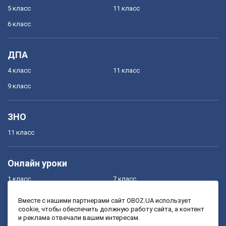
5 класс
11 класс
6 класс
ДПА
4 класс
11 класс
9 класс
ЗНО
11 класс
Онлайн уроки
1 класс
7 класс
2 класс
8 класс
Вместе с нашими партнерами сайт OBOZ.UA использует
cookie, чтобы обеспечить должную работу сайта, а контент
3 класс
9 класс
и реклама отвечали вашим интересам.
4 класс
10 класс