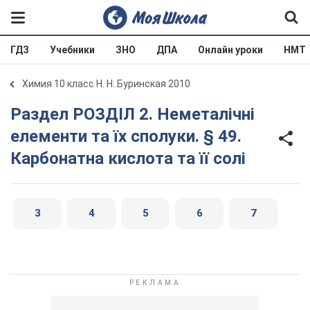
ГДЗ
Учебники
ЗНО
ДПА
Онлайн уроки
НМТ
Химия 10 класс Н. Н. Буринская 2010
Раздел РОЗДІЛ 2. Неметалічні
елементи та їх сполуки. § 49.
Карбонатна кислота та її солі
3
4
5
6
7