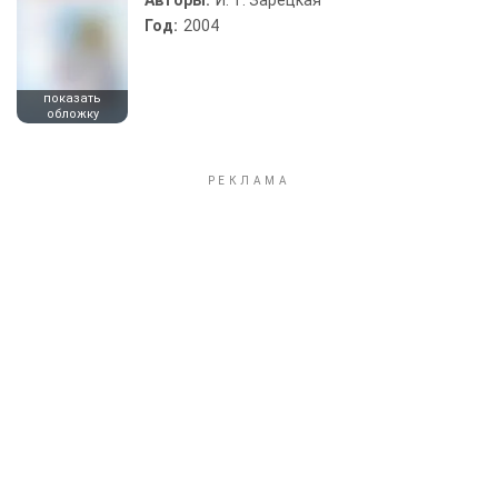
Авторы:
И. Т. Зарецкая
Год:
2004
показать
обложку