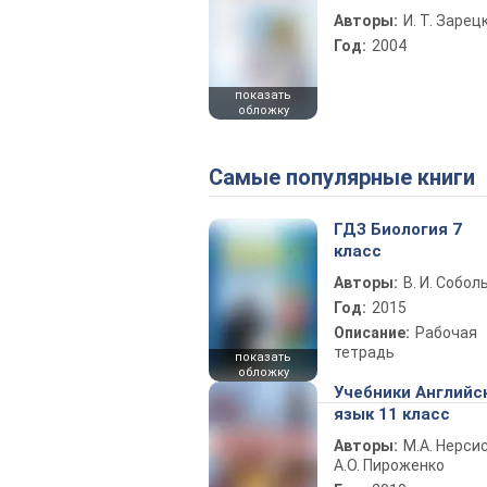
Авторы:
И. Т. Зарец
Год:
2004
показать
обложку
Самые популярные книги
ГДЗ Биология 7
класс
Авторы:
В. И. Собол
Год:
2015
Описание:
Рабочая
тетрадь
показать
обложку
Учебники Английс
язык 11 класс
Авторы:
М.А. Нерсис
А.О. Пироженко