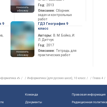
Год:
2013
показать
Описание:
Сборник
обложку
задач и контрольных
работ
я 9
ГДЗ География 9
класс
в,
Авторы:
В. М. Бойко, И.
Л. Дитчук
Год:
2017
Описание:
Тетрадь для
показать
практических работ
обложку
нформатика ✍
Информатика (для русских школ), 10 класс
Глава 4
Команда
Правовая информация
йте
Документы
Редакционная политика