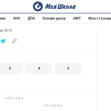
ики
ЗНО
ДПА
Онлайн уроки
НМТ
Моя столов
ая 2010
3
4
5