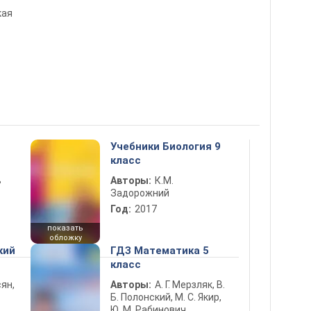
кая
Учебники Биология 9
класс
ь
Авторы:
К.М.
Задорожний
Год:
2017
показать
обложку
кий
ГДЗ Математика 5
класс
ян,
Авторы:
А. Г. Мерзляк, В.
Б. Полонский, М. С. Якир,
Ю. М. Рабинович