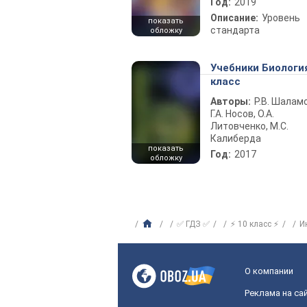
Год:
2019
Описание:
Уровень
показать
стандарта
обложку
Учебники Биологи
класс
Авторы:
Р.В. Шаламо
Г.А. Носов, О.А.
Литовченко, М.С.
Калиберда
показать
Год:
2017
обложку
✅ ГДЗ ✅
⚡ 10 класс ⚡
И
О компании
Реклама на са