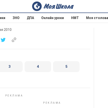
ики
ЗНО
ДПА
Онлайн уроки
НМТ
Моя столов
ая 2010
3
4
5