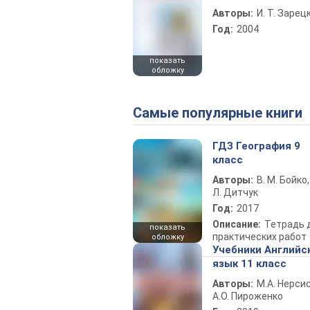
Авторы:
И. Т. Зарец
Год:
2004
показать
обложку
Самые популярные книги
ГДЗ География 9
класс
Авторы:
В. М. Бойко,
Л. Дитчук
Год:
2017
Описание:
Тетрадь 
показать
практических работ
обложку
Учебники Английс
язык 11 класс
Авторы:
М.А. Нерсис
А.О. Пироженко