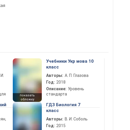
кая
Учебники Укр мова 10
класс
 И.
Авторы:
А. П. Глазова
Год:
2018
Описание:
Уровень
для
стандарта
показать
обложку
кий
ГДЗ Биология 7
класс
ян,
Авторы:
В. И. Соболь
Год:
2015