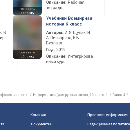
Описание:
Рабочая
тетрадь
показать
обложку
5
Учебники Всемирная
история 6 класс
к, В.
Авторы:
И. Я. Щупак, И.
ир,
А. Пискарева, Е.В.
Бурлака
Год:
2019
показать
Описание:
Интегрирова
обложку
х
нный курс
нформатика ✍
Информатика (для русских школ), 10 класс
Глава 4
Команда
Правовая информация
йте
Документы
Редакционная политика