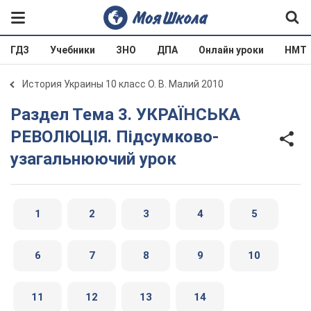
ГДЗ
Учебники
ЗНО
ДПА
Онлайн уроки
НМТ
История Украины 10 класс О. В. Малий 2010
Раздел Тема 3. УКРАЇНСЬКА
РЕВОЛЮЦІЯ. Підсумково-
узагальнюючий урок
1
2
3
4
5
6
7
8
9
10
11
12
13
14