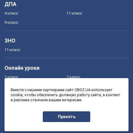
ДПА
4 класс
11 класс
9 класс
ЗНО
11 класс
Онлайн уроки
1 класс
7 класс
2 класс
8 класс
Вместе с нашими партнерами сайт OBOZ.UA использует
cookie, чтобы обеспечить должную работу сайта, а контент
3 класс
9 класс
и реклама отвечали вашим интересам.
4 класс
10 класс
5 класс
11 класс
Принять
6 класс