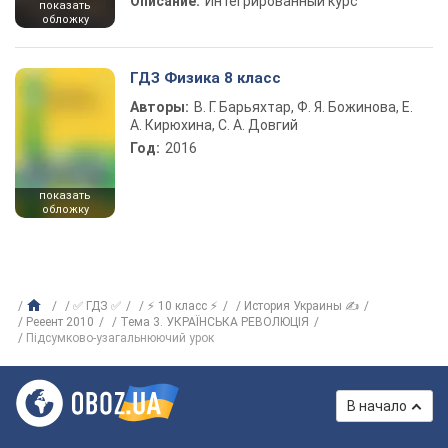
Описание:
Интегрированный курс
показать
обложку
ГДЗ Физика 8 класс
Авторы:
В. Г. Барьяхтар, Ф. Я. Божинова, Е.
А. Кирюхина, С. А. Довгий
Год:
2016
показать
обложку
✅ ГДЗ ✅
⚡ 10 класс ⚡
История Украины ✍
Рееент 2010
Тема 3. УКРАЇНСЬКА РЕВОЛЮЦІЯ
Підсумково-узагальнюючий урок
В начало