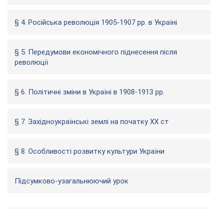
§ 4. Російська революція 1905-1907 рр. в Україні
§ 5. Передумови економічного піднесення після
революції
§ 6. Політичні зміни в Україні в 1908-1913 рр.
§ 7. Західноукраїнські землі на початку XX ст
§ 8. Особливості розвитку культури України
Підсумково-узагальнюючий урок