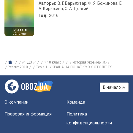
Авторы:
В. Г. Барьяхтар, Ф. Я. Божинова, Е.
А. Кирюхина, С. А. Довгий
Год:
2016
показать
обложку
✅ ГДЗ ✅
⚡ 10 класс ⚡
История Украины ✍
Рееент 2010
Тема 1. УКРАЇНА НА ПОЧАТКУ XX СТОЛІТТЯ
В начало
О компании
Команда
Правовая информация
Политика
конфиденциальности