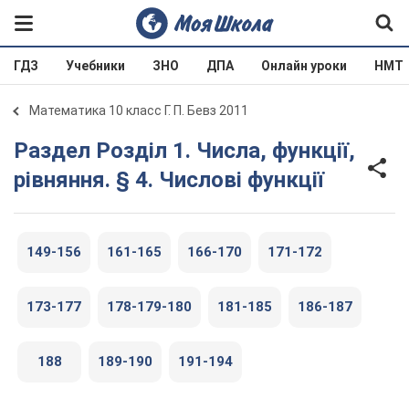
ГДЗ
Учебники
ЗНО
ДПА
Онлайн уроки
НМТ
Математика 10 класс Г. П. Бевз 2011
Раздел Розділ 1. Числа, функції,
рівняння. § 4. Числові функції
149-156
161-165
166-170
171-172
173-177
178-179-180
181-185
186-187
188
189-190
191-194