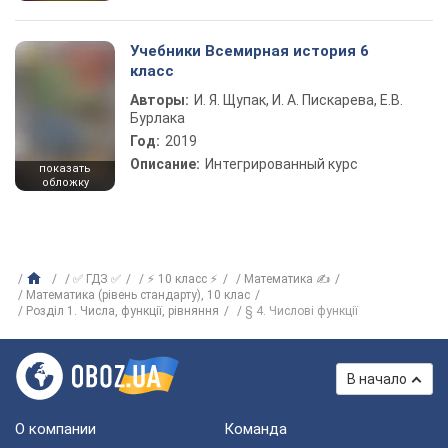
Учебники Всемирная история 6
класс
Авторы:
И. Я. Щупак, И. А. Пискарева, Е.В.
Бурлака
Год:
2019
Описание:
Интегрированный курс
показать
обложку
✅ ГДЗ ✅
⚡ 10 класс ⚡
Математика ✍
Математика (рівень стандарту), 10 клас
Розділ 1. Числа, функції, рівняння
§ 4. Числові функції
В начало
О компании
Команда