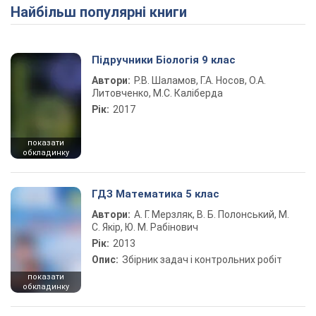
Найбільш популярні книги
Підручники Біологія 9 клас
Автори:
Р.В. Шаламов, Г.А. Носов, О.А.
Литовченко, М.С. Каліберда
Рік:
2017
показати
обкладинку
ГДЗ Математика 5 клас
Автори:
А. Г. Мерзляк, В. Б. Полонський, М.
С. Якір, Ю. М. Рабінович
Рік:
2013
Опис:
Збірник задач і контрольних робіт
показати
обкладинку