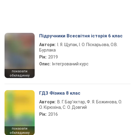
Підручники Всесвітня історія 6 клас
Автори:
І. Я. Щупак, І. О. Піскарьова, О.В.
Бурлака
Рік:
2019
Опис:
Інтегрований курс
показати
обкладинку
ГДЗ Фізика 8 клас
Автори:
В. Г. Бар’яхтар, Ф. Я. Божинова, О.
О. Кірюхіна, С. О. Довгий
Рік:
2016
показати
обкладинку