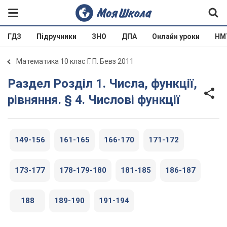
ГДЗ
Підручники
ЗНО
ДПА
Онлайн уроки
НМ
Математика 10 клас Г. П. Бевз 2011
Раздел Розділ 1. Числа, функції,
рівняння. § 4. Числові функції
149-156
161-165
166-170
171-172
173-177
178-179-180
181-185
186-187
188
189-190
191-194