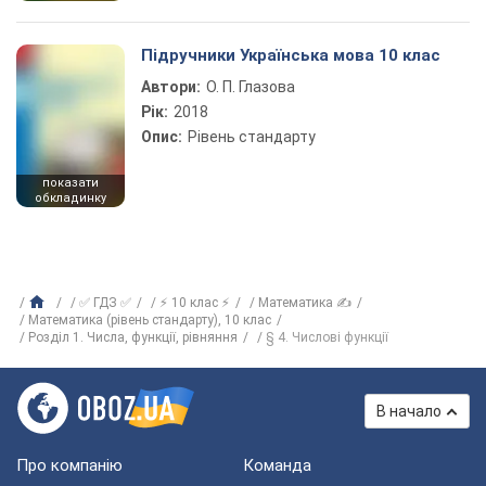
Підручники Українська мова 10 клас
Автори:
О. П. Глазова
Рік:
2018
Опис:
Рівень стандарту
показати
обкладинку
✅ ГДЗ ✅
⚡ 10 клас ⚡
Математика ✍
Математика (рівень стандарту), 10 клас
Розділ 1. Числа, функції, рівняння
§ 4. Числові функції
В начало
Про компанію
Команда