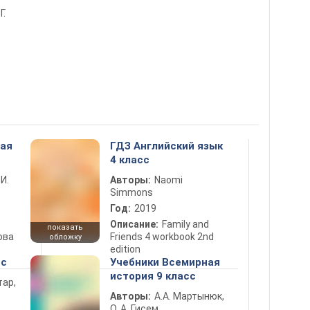
Г.
ная
ГДЗ Английский язык
4 класс
 И.
Авторы:
Naomi
Simmons
Год:
2019
Описание:
Family and
показать
ова
Friends 4 workbook 2nd
обложку
edition
сс
Учебники Всемирная
история 9 класс
тар,
Авторы:
А.А. Мартынюк,
О. А. Гисем