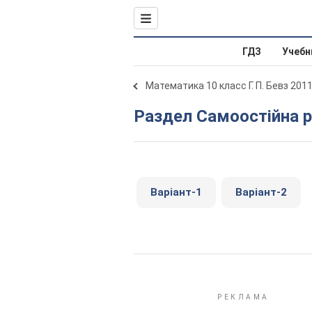
ГДЗ
Учебн
Математика 10 класс Г. П. Бевз 201
Раздел Самоостійна 
Варіант-1
Варіант-2