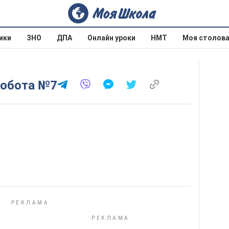
ики
ЗНО
ДПА
Онлайн уроки
НМТ
Моя столов
1
робота №7