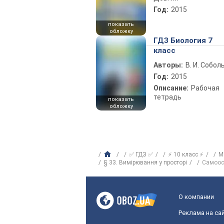
Год:
2015
показать
обложку
ГДЗ Биология 7
класс
Авторы:
В. И. Собол
Год:
2015
Описание:
Рабочая
тетрадь
показать
обложку
✅ ГДЗ ✅
⚡ 10 класс ⚡
М
§ 33. Вимірювання у просторі
Самоос
О компании
Реклама на са