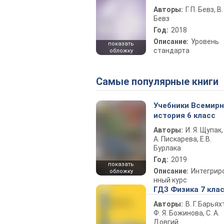
Авторы:
Г. П. Бевз, В. 
Бевз
Год:
2018
Описание:
Уровень
показать
стандарта
обложку
Самые популярные книги
Учебники Всемир
история 6 класс
Авторы:
И. Я. Щупак,
А. Пискарева, Е.В.
Бурлака
Год:
2019
показать
Описание:
Интегрир
обложку
нный курс
ГДЗ Физика 7 кла
Авторы:
В. Г. Барьях
Ф. Я. Божинова, С. А.
Довгий