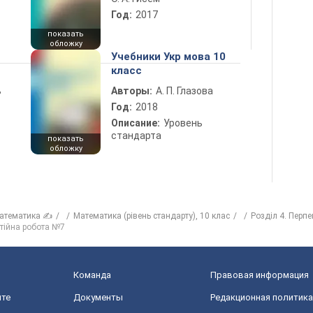
Год:
2017
показать
обложку
Учебники Укр мова 10
класс
ь
Авторы:
А. П. Глазова
Год:
2018
Описание:
Уровень
стандарта
показать
обложку
атематика ✍
Математика (рівень стандарту), 10 клас
Розділ 4. Перп
тійна робота №7
Команда
Правовая информация
йте
Документы
Редакционная политика