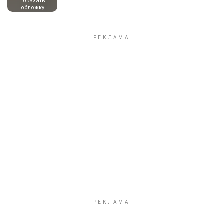
показать
обложку