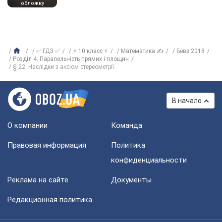
обложку
✅ ГДЗ ✅
⚡ 10 класс ⚡
Математика ✍
Бевз 2018
Розділ 4. Паралельність прямих і площин
§ 22. Наслідки з аксіом стереометрії
В начало
О компании
Команда
Правовая информация
Политика
конфиденциальности
Реклама на сайте
Документы
Редакционная политика