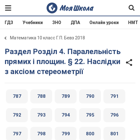
ГДЗ
Учебники
ЗНО
ДПА
Онлайн уроки
НМТ
Математика 10 класс Г. П. Бевз 2018
Раздел Розділ 4. Паралельність
прямих і площин. § 22. Наслідки
з аксіом стереометрії
787
788
789
790
791
792
793
794
795
796
797
798
799
800
801