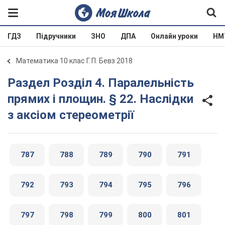
ГДЗ
Підручники
ЗНО
ДПА
Онлайн уроки
НМ
Математика 10 клас Г. П. Бевз 2018
Раздел Розділ 4. Паралельність
прямих і площин. § 22. Наслідки
з аксіом стереометрії
787
788
789
790
791
792
793
794
795
796
797
798
799
800
801