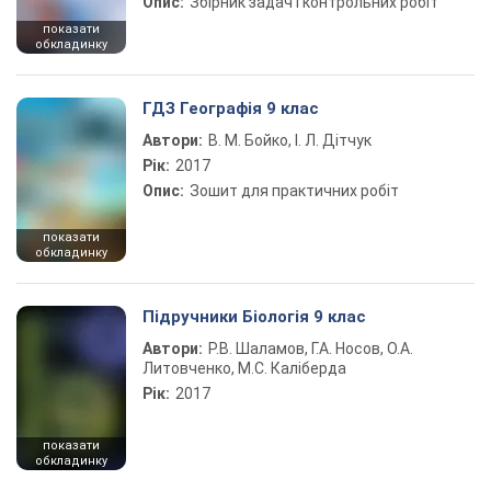
Опис:
Збірник задач і контрольних робіт
показати
обкладинку
ГДЗ Географія 9 клас
Автори:
В. М. Бойко, І. Л. Дітчук
Рік:
2017
Опис:
Зошит для практичних робіт
показати
обкладинку
Підручники Біологія 9 клас
Автори:
Р.В. Шаламов, Г.А. Носов, О.А.
Литовченко, М.С. Каліберда
Рік:
2017
показати
обкладинку