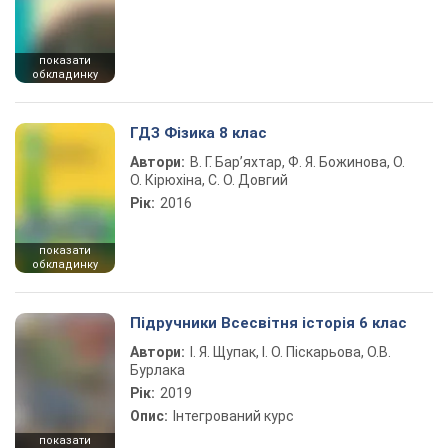
показати
обкладинку
ГДЗ Фізика 8 клас
Автори:
В. Г. Бар’яхтар, Ф. Я. Божинова, О.
О. Кірюхіна, С. О. Довгий
Рік:
2016
показати
обкладинку
Підручники Всесвітня історія 6 клас
Автори:
І. Я. Щупак, І. О. Піскарьова, О.В.
Бурлака
Рік:
2019
Опис:
Інтегрований курс
показати