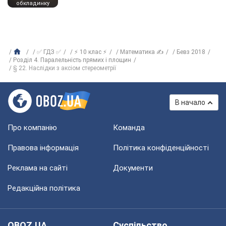
обкладинку
✅ ГДЗ ✅
⚡ 10 клас ⚡
Математика ✍
Бевз 2018
Розділ 4. Паралельність прямих і площин
§ 22. Наслідки з аксіом стереометрії
В начало
Про компанію
Команда
Правова інформація
Політика конфіденційності
Реклама на сайті
Документи
Редакційна політика
OBOZ.UA
Суспільство