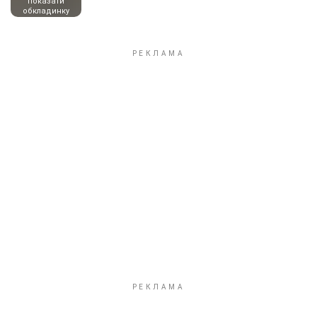
показати
обкладинку