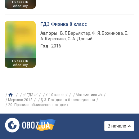
показать
обложку
ГДЗ Физика 8 класс
Авторы:
В. Г. Барьяхтар, Ф. Я. Божинова, Е.
А. Кирюхина, С. А. Довгий
Год:
2016
показать
обложку
✅ ГДЗ ✅
⚡ 10 класс ⚡
Математика ✍
Мерзляк 2018
§ 3. Похідна та її застосування
20. Правила обчислення похідних
В начало