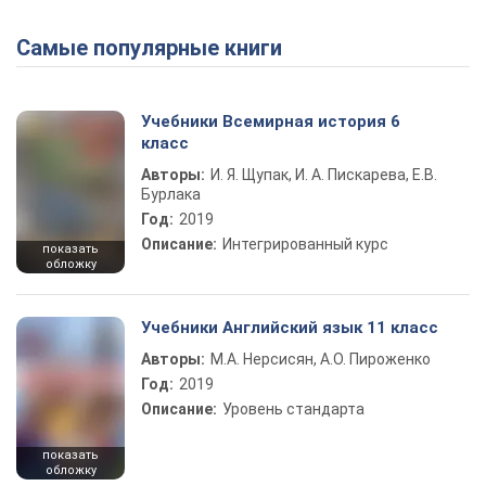
Самые популярные книги
Play Video
Учебники Всемирная история 6
класс
Авторы:
И. Я. Щупак, И. А. Пискарева, Е.В.
Бурлака
Год:
2019
Описание:
Интегрированный курс
показать
обложку
Учебники Английский язык 11 класс
Авторы:
М.А. Нерсисян, А.О. Пироженко
Год:
2019
Описание:
Уровень стандарта
показать
обложку