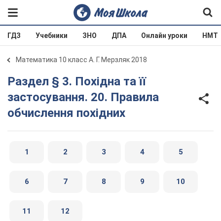
ГДЗ
Учебники
ЗНО
ДПА
Онлайн уроки
НМТ
Математика 10 класс А. Г. Мерзляк 2018
Раздел § 3. Похідна та її
застосування. 20. Правила
обчислення похідних
1
2
3
4
5
6
7
8
9
10
11
12