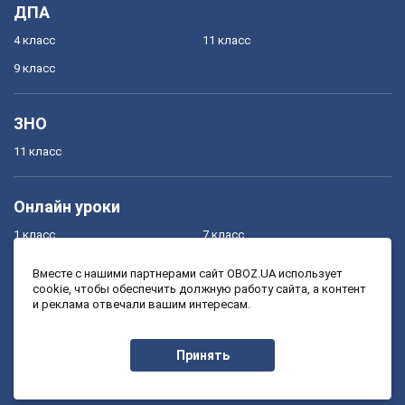
ДПА
4 класс
11 класс
9 класс
ЗНО
11 класс
Онлайн уроки
1 класс
7 класс
2 класс
8 класс
Вместе с нашими партнерами сайт OBOZ.UA использует
cookie, чтобы обеспечить должную работу сайта, а контент
3 класс
9 класс
и реклама отвечали вашим интересам.
4 класс
10 класс
5 класс
11 класс
Принять
6 класс