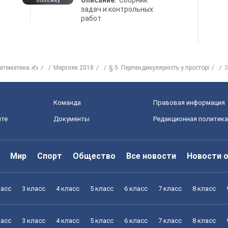
Описание:
Сборник
обложку
задач и контрольных
работ
атематика ✍
Мерзляк 2018
§ 5. Перпендикулярність у просторі
3
Команда
Правовая информация
йте
Документы
Редакционная политика
Мир
Спорт
Общество
Все новости
Новости 
ласс
3 класс
4 класс
5 класс
6 класс
7 класс
8 класс
ласс
3 класс
4 класс
5 класс
6 класс
7 класс
8 класс