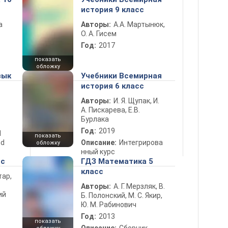
история 9 класс
а
Авторы:
А.А. Мартынюк,
О. А. Гисем
Год:
2017
показать
обложку
зык
Учебники Всемирная
история 6 класс
Авторы:
И. Я. Щупак, И.
А. Пискарева, Е.В.
Бурлака
Год:
2019
d
показать
nd
Описание:
Интегрирова
обложку
нный курс
сс
ГДЗ Математика 5
класс
тар,
Авторы:
А. Г. Мерзляк, В.
ий
Б. Полонский, М. С. Якир,
Ю. М. Рабинович
Год:
2013
показать