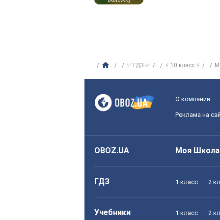
обложку
✅ ГДЗ ✅
⚡ 10 класс ⚡
М
О компании
Реклама на са
OBOZ.UA
Моя Школа
ГДЗ
1 класс
2 к
Учебники
1 класс
2 к