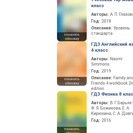
класс
Авторы:
А. П. Глазов
Год:
2018
Описание:
Уровень
стандарта
показать
обложку
ГДЗ Английский я
4 класс
Авторы:
Naomi
Simmons
Год:
2019
Описание:
Family an
показать
Friends 4 workbook 2
обложку
edition
ГДЗ Физика 8 кла
Авторы:
В. Г. Барьях
Ф. Я. Божинова, Е. А.
Кирюхина, С. А. Довг
Год:
2016
показать