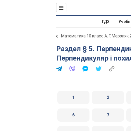
ГДЗ
Учебн
Математика 10 класс А. Г. Мерзляк 
Раздел § 5. Перпендикулярність у просторі. 35.
Перпендикуляр і похи
1
2
6
7