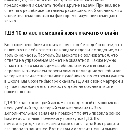
нашим ГДЗ, Вы сможете быстро перевести нужные
предложения и сделать любые другие задачи. Причем, все
ответы в решебнике детально расписаны, и объяснены, что
является немаловажным фактором в изучении немецкого
языка.
ГДЗ 10 класс немецкий язык скачать онлайн
Все наши решебники отличаются от себе подобных тем, что
включают в себя ответы на каждое отдельное задание, а не
только на часть. Поэтому, Вы можете не волноваться, что
ответа на упражнение может не оказаться. Также нужно
отметить, что мы следим за обновлениями в книжной
отрасли, и выпускаем версии самых последних решебников,
которые в точности отвечают учебникам, по которым учатся
в школе. Вы можете быстро скачать ГДЗ на свой смартфон и
тут же проверить его точность, дабы не сомневаться в
наших словах.
ГДЗ 10 класс немецкий язык – это надежный помощник на
весь учебный год, который сможет заменить Вам
дополнительные занятия и поможет понять правила ранее
Вам недоступные. Понемногу, пользуясь ГДЗ, Вы
почувствуете, что немецкий язык станет для Вас проще, а
его правила понятнее. Вот в этом и состоит цель и смысл