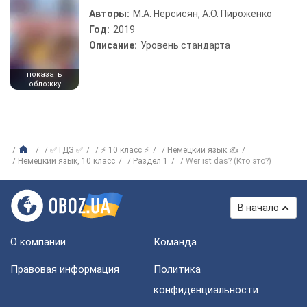
Авторы:
М.А. Нерсисян, А.О. Пироженко
Год:
2019
Описание:
Уровень стандарта
показать
обложку
✅ ГДЗ ✅
⚡ 10 класс ⚡
Немецкий язык ✍
Немецкий язык, 10 класс
Раздел 1
Wer ist das? (Кто это?)
В начало
О компании
Команда
Правовая информация
Политика
конфиденциальности