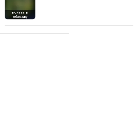
показать
обложку