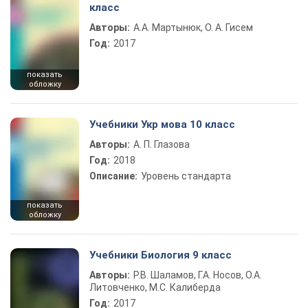
класс
Авторы:
А.А. Мартынюк, О. А. Гисем
Год:
2017
показать
обложку
Учебники Укр мова 10 класс
Авторы:
А. П. Глазова
Год:
2018
Описание:
Уровень стандарта
показать
обложку
Учебники Биология 9 класс
Авторы:
Р.В. Шаламов, Г.А. Носов, О.А.
Литовченко, М.С. Калиберда
Год:
2017