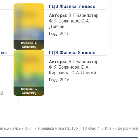
ГДЗ Физика 7 класс
Авторы:
В. Г. Барьяхтар,
Ф. Я. Божинова, С. А.
ь
Довгий
Год:
2015
показать
обложку
зык
ГДЗ Физика 8 класс
Авторы:
В. Г. Барьяхтар,
Ф. Я. Божинова, Е. А.
Кирюхина, С. А. Довгий
Год:
2016
d
показать
nd
обложку
емецкий язык ✍
Німецька мова ( 2010р. ), 10 клас
Країни де розмовл