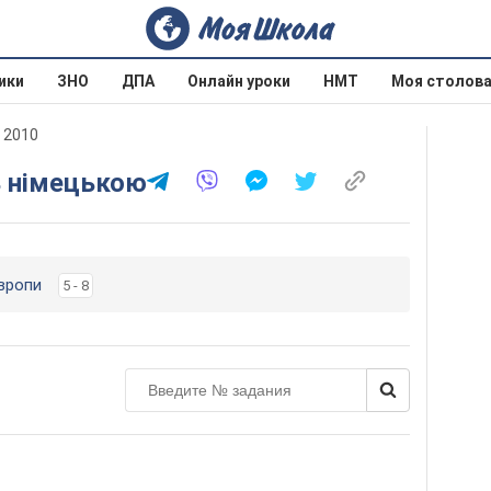
ики
ЗНО
ДПА
Онлайн уроки
НМТ
Моя столов
 2010
ь німецькою
Європи
5 - 8