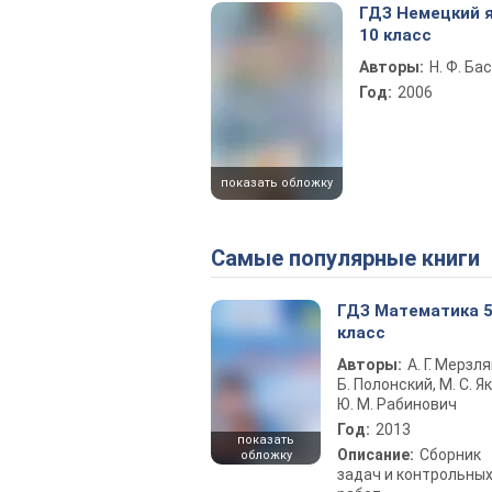
ГДЗ Немецкий 
10 класс
Авторы:
Н. Ф. Ба
Год:
2006
показать обложку
Самые популярные книги
ГДЗ Математика 
класс
Авторы:
А. Г. Мерзля
Б. Полонский, М. С. Як
Ю. М. Рабинович
Год:
2013
показать
Описание:
Сборник
обложку
задач и контрольны