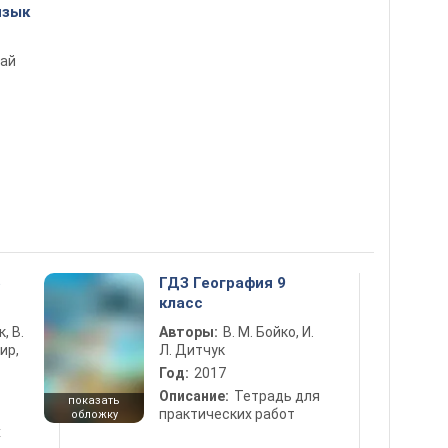
язык
сай
5
ГДЗ География 9
класс
к, В.
Авторы:
В. М. Бойко, И.
ир,
Л. Дитчук
Год:
2017
Описание:
Тетрадь для
показать
практических работ
обложку
х