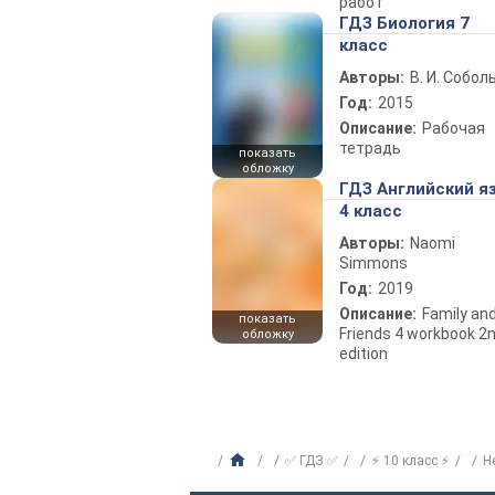
работ
ГДЗ Биология 7
класс
Авторы:
В. И. Собол
Год:
2015
Описание:
Рабочая
тетрадь
показать
обложку
ГДЗ Английский я
4 класс
Авторы:
Naomi
Simmons
Год:
2019
Описание:
Family an
показать
Friends 4 workbook 2
обложку
edition
✅ ГДЗ ✅
⚡ 10 класс ⚡
Н