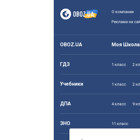
О компании
Реклама на са
OBOZ.UA
Моя Школа
ГДЗ
1 класс
2 к
Учебники
1 класс
2 к
ДПА
4 класс
9 к
ЗНО
11 класс