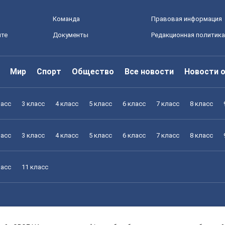
Команда
Правовая информация
йте
Документы
Редакционная политика
Мир
Спорт
Общество
Все новости
Новости 
ласс
3 класс
4 класс
5 класс
6 класс
7 класс
8 класс
ласс
3 класс
4 класс
5 класс
6 класс
7 класс
8 класс
ласс
11 класс