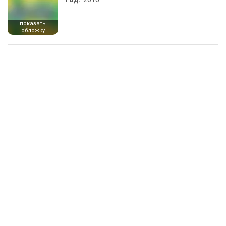
показать
обложку