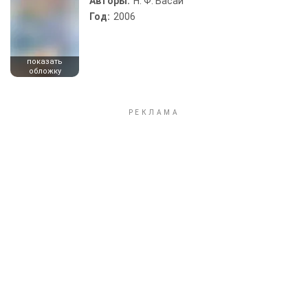
Авторы:
Н. Ф. Басай
Год:
2006
показать
обложку