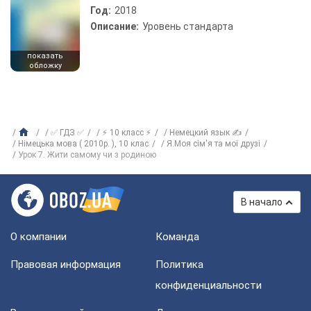
Год:
2018
Описание:
Уровень стандарта
показать
обложку
✅ ГДЗ ✅
⚡ 10 класс ⚡
Немецкий язык ✍
Німецька мова ( 2010р. ), 10 клас
Я.Моя сім'я та мої друзі
Урок 7. Жити самому чи з родиною
В начало
О компании
Команда
Правовая информация
Политика
конфиденциальности