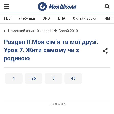
ГДЗ
Учебники
ЗНО
ДПА
Онлайн уроки
НМТ
Немецкий язык 10 класс Н. Ф. Басай 2010
Раздел Я.Моя сім'я та мої друзі.
Урок 7. Жити самому чи з
родиною
1
2б
3
4б