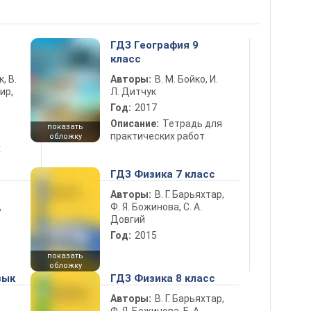
5
ГДЗ География 9
класс
к, В.
Авторы:
В. М. Бойко, И.
ир,
Л. Дитчук
Год:
2017
Описание:
Тетрадь для
показать
практических работ
обложку
х
ГДЗ Физика 7 класс
Авторы:
В. Г. Барьяхтар,
Ф. Я. Божинова, С. А.
ь
Довгий
Год:
2015
показать
обложку
зык
ГДЗ Физика 8 класс
Авторы:
В. Г. Барьяхтар,