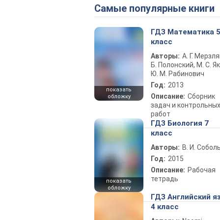
Самые популярные книги
ГДЗ Математика 
класс
Авторы:
А. Г. Мерзля
Б. Полонский, М. С. Як
Ю. М. Рабинович
Год:
2013
показать
Описание:
Сборник
обложку
задач и контрольны
работ
ГДЗ Биология 7
класс
Авторы:
В. И. Собол
Год:
2015
Описание:
Рабочая
тетрадь
показать
обложку
ГДЗ Английский я
4 класс