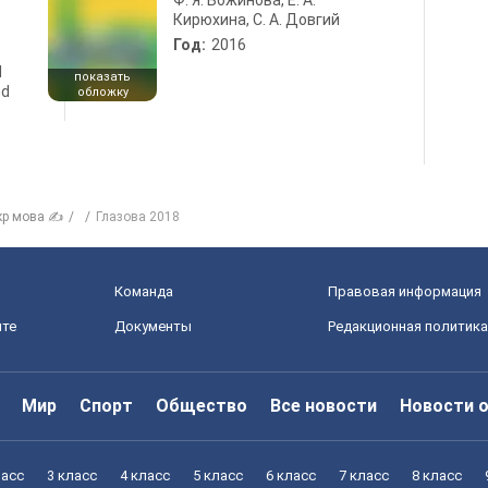
Ф. Я. Божинова, Е. А.
Кирюхина, С. А. Довгий
Год:
2016
d
показать
nd
обложку
кр мова ✍
Глазова 2018
Команда
Правовая информация
йте
Документы
Редакционная политика
Мир
Спорт
Общество
Все новости
Новости 
ласс
3 класс
4 класс
5 класс
6 класс
7 класс
8 класс