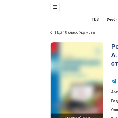
ГДЗ
Учебн
ГДЗ 10 класс Укр мова
Ре
А.
с
Ав
Го
Опи
показать обложку