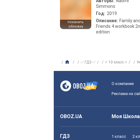
Авторы:
Naomi
Simmons
Год:
2019
Описание:
Family an
показать
Friends 4 workbook 2
обложку
edition
✅ ГДЗ ✅
⚡ 10 класс ⚡
У
О компании
Реклама на са
OBOZ.UA
Моя Школа
ГДЗ
1 класс
2 к