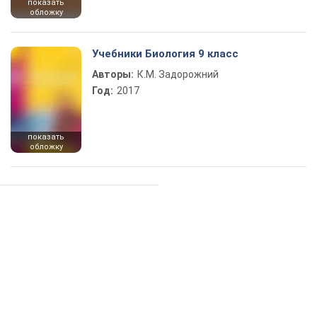
показать
обложку
Учебники Биология 9 класс
Авторы:
К.М. Задорожний
Год:
2017
показать
обложку