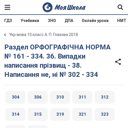
ГДЗ
Учебники
ЗНО
ДПА
Онлайн уроки
НМТ
Укр мова 10 класс А. П. Глазова 2018
Раздел ОРФОГРАФІЧНА НОРМА
№ 161 - 334. 36. Випадки
написання прізвищ - 38.
Написання не, ні № 302 - 334
304
306
310
311
312
314
315
319
321
323