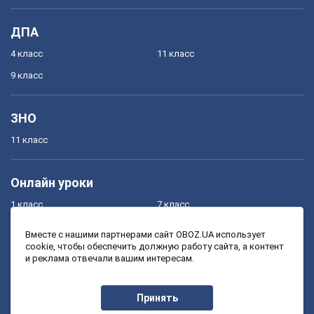
ДПА
4 класс
11 класс
9 класс
ЗНО
11 класс
Онлайн уроки
1 класс
7 класс
2 класс
8 класс
Вместе с нашими партнерами сайт OBOZ.UA использует
cookie, чтобы обеспечить должную работу сайта, а контент
3 класс
9 класс
и реклама отвечали вашим интересам.
4 класс
10 класс
5 класс
11 класс
Принять
6 класс