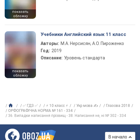
показать
обложку
Учебники Английский язык 11 класс
Авторы:
М.А. Нерсисян, А.О. Пироженко
Год:
2019
Описание:
Уровень стандарта
показать
обложку
✅ ГДЗ ✅
⚡ 10 класс ⚡
Укр мова ✍
Глазова 2018
ОРФОГРАФІЧНА НОРМА № 161 - 334
36. Випадки написання прізвищ - 38. Написання не, ні № 302 - 334
В начало