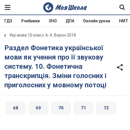
ГДЗ
Учебники
ЗНО
ДПА
Онлайн уроки
НМТ
Укр мова 10 класс А. А. Ворон 2018
Раздел Фонетика української
мови як учення про її звукову
систему. 10. Фонетична
транскрипція. Зміни голосних і
приголосних у мовному потоці
68
69
70
71
72