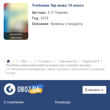
Учебники Укр мова 10 класс
Авторы:
А. П. Глазова
Год:
2018
Описание:
Уровень стандарта
показать
обложку
✅ ГДЗ ✅
⚡ 10 класс ⚡
Укр мова ✍
Ворон 2018
Фонетика української мови як учення про її звукову систему
10. Фонетична транскрипція. Зміни голосних і приголосних у мовному
потоці
В начало
О компании
Команда