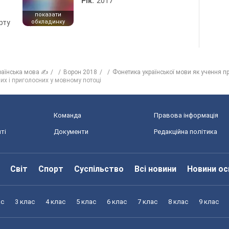
Рік:
2017
показати
рту
обкладинку
раїнська мова ✍
Ворон 2018
Фонетика української мови як учення пр
их і приголосних у мовному потоці
Команда
Правова інформація
ті
Документи
Редакційна політика
Світ
Спорт
Суспільство
Всі новини
Новини ос
ас
3 клас
4 клас
5 клас
6 клас
7 клас
8 клас
9 клас