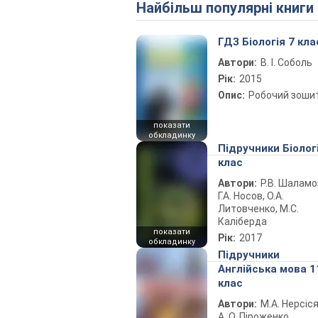
Найбільш популярні книги
ГДЗ Біологія 7 кла
Автори:
В. І. Соболь
Рік:
2015
Опис:
Робочий зоши
показати
обкладинку
Підручники Біолог
клас
Автори:
Р.В. Шаламо
Г.А. Носов, О.А.
Литовченко, М.С.
Каліберда
показати
Рік:
2017
обкладинку
Підручники
Англійська мова 1
клас
Автори:
М.А. Нерсіся
А. О. Піроженко