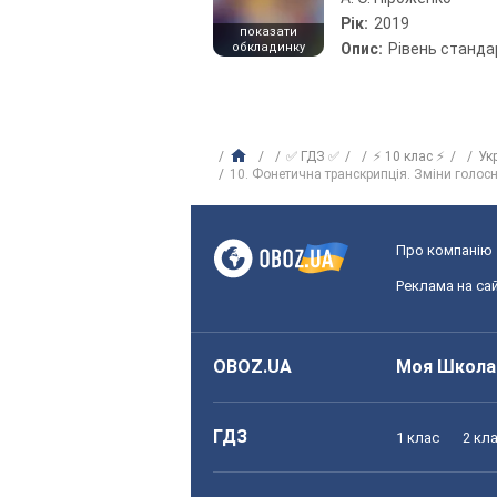
Рік:
2019
показати
обкладинку
Опис:
Рівень станда
✅ ГДЗ ✅
⚡ 10 клас ⚡
Ук
10. Фонетична транскрипція. Зміни голосн
Про компанію
Реклама на сай
OBOZ.UA
Моя Школа
ГДЗ
1 клас
2 кл