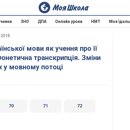
учники
ЗНО
ДПА
Онлайн уроки
НМТ
Моя їдаль
 2018
Фонетична транскрипція. Зміни
х у мовному потоці
70
71
72