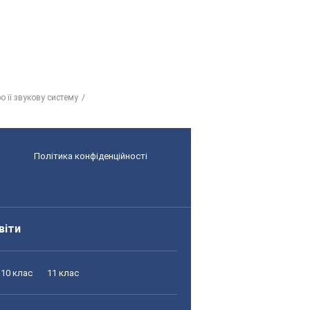
о її звукову систему
Політика конфіденційності
віти
10 клас
11 клас