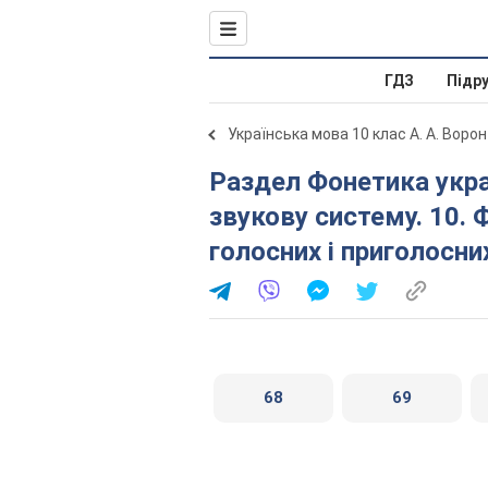
ГДЗ
Підр
Українська мова 10 клас А. А. Ворон
Раздел Фонетика української мови як учення про її
звукову систему. 10. 
голосних і приголосни
68
69