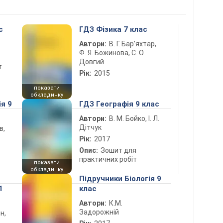
с
ГДЗ Фізика 7 клас
Автори:
В. Г. Бар’яхтар,
Ф. Я. Божинова, С. О.
Довгий
т
Рік:
2015
показати
обкладинку
ія 9
ГДЗ Географія 9 клас
Автори:
В. М. Бойко, І. Л.
Дітчук
в,
Рік:
2017
Опис:
Зошит для
практичних робіт
показати
обкладинку
Підручники Біологія 9
1
клас
Автори:
К.М.
Задорожній
н,