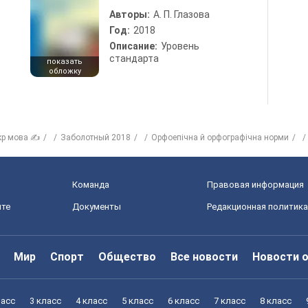
Авторы:
А. П. Глазова
Год:
2018
Описание:
Уровень
стандарта
показать
обложку
кр мова ✍
Заболотный 2018
Орфоепічна й орфографічна норми
Команда
Правовая информация
йте
Документы
Редакционная политика
Мир
Спорт
Общество
Все новости
Новости 
ласс
3 класс
4 класс
5 класс
6 класс
7 класс
8 класс