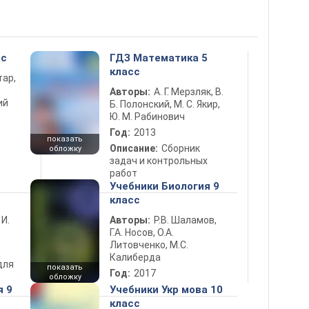
сс
ГДЗ Математика 5
класс
тар,
Авторы:
А. Г. Мерзляк, В.
ий
Б. Полонский, М. С. Якир,
Ю. М. Рабинович
Год:
2013
показать
Описание:
Сборник
обложку
задач и контрольных
работ
Учебники Биология 9
класс
 И.
Авторы:
Р.В. Шаламов,
Г.А. Носов, О.А.
Литовченко, М.С.
Калиберда
для
показать
Год:
2017
обложку
я 9
Учебники Укр мова 10
класс