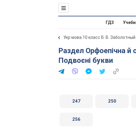
ГДЗ
Учебн
Укр мова 10 класс В. В. Заболотный
Раздел Орфоепічна й орфографічна норми. § 29.
Подвоєні букви
247
250
256