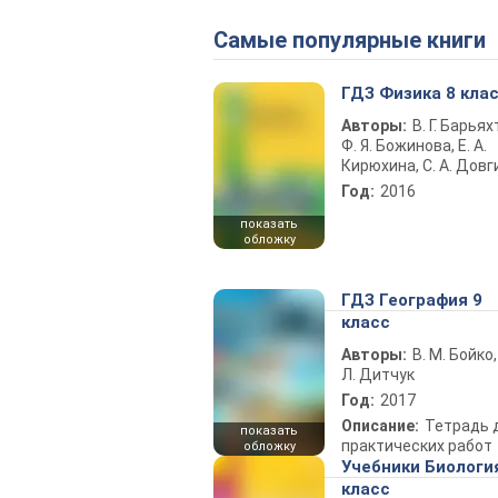
Самые популярные книги
ГДЗ Физика 8 кла
Авторы:
В. Г. Барьях
Ф. Я. Божинова, Е. А.
Кирюхина, С. А. Довг
Год:
2016
показать
обложку
ГДЗ География 9
класс
Авторы:
В. М. Бойко,
Л. Дитчук
Год:
2017
Описание:
Тетрадь 
показать
практических работ
обложку
Учебники Биологи
класс