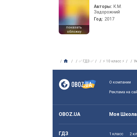
Авторы:
К.М.
Задорожний
Год:
2017
показать
обложку
✅ ГДЗ ✅
⚡ 10 класс ⚡
У
О компании
Реклама на са
OBOZ.UA
Моя Школа
ГДЗ
1 класс
2 к