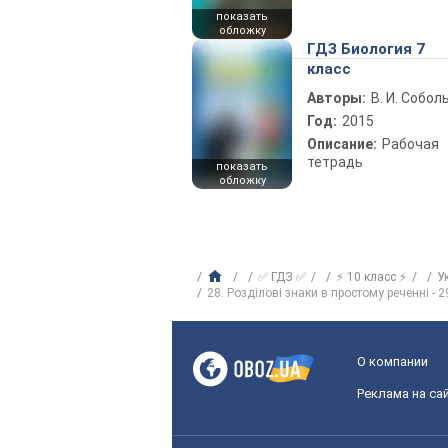
показать
обложку
ГДЗ Биология 7
класс
Авторы:
В. И. Собол
Год:
2015
Описание:
Рабочая
тетрадь
показать
обложку
✅ ГДЗ ✅
⚡ 10 класс ⚡
У
28. Розділові знаки в простому реченні - 
О компании
Реклама на са