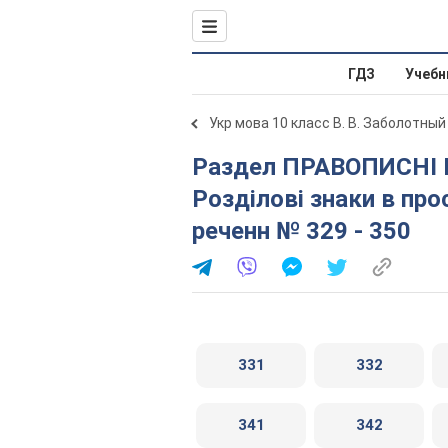
ГДЗ
Учебн
Укр мова 10 класс В. В. Заболотный
Раздел ПРАВОПИСНІ НОРМИ № 329 - 424. 28.
Розділові знаки в про
реченн № 329 - 350
331
332
341
342