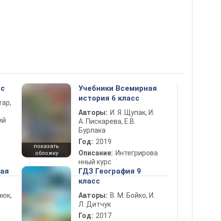
сс
Учебники Всемирная
история 6 класс
тар,
Авторы:
И. Я. Щупак, И.
ий
А. Пискарева, Е.В.
Бурлака
Год:
2019
показать
Описание:
Интегрирова
обложку
нный курс
ная
ГДЗ География 9
класс
нюк,
Авторы:
В. М. Бойко, И.
Л. Дитчук
Год:
2017