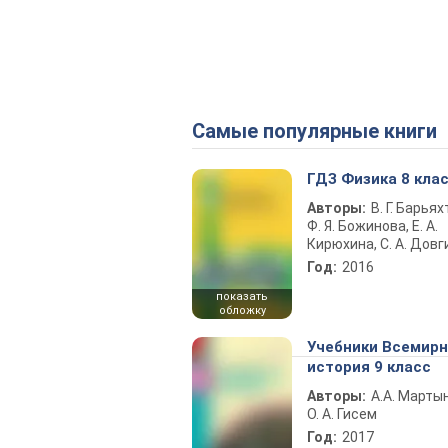
Самые популярные книги
ГДЗ Физика 8 кла
Авторы:
В. Г. Барьях
Ф. Я. Божинова, Е. А.
Кирюхина, С. А. Довг
Год:
2016
показать
обложку
Учебники Всемир
история 9 класс
Авторы:
А.А. Марты
О. А. Гисем
Год:
2017