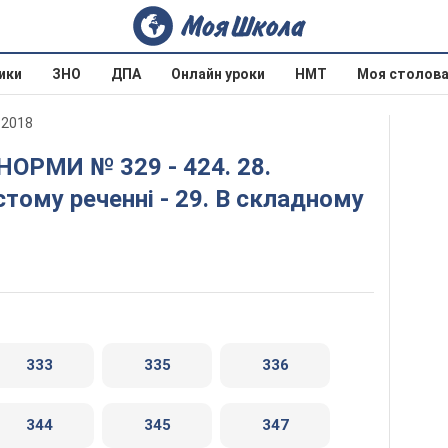
ики
ЗНО
ДПА
Онлайн уроки
НМТ
Моя столов
 2018
стому реченні - 29. В складному
333
335
336
344
345
347