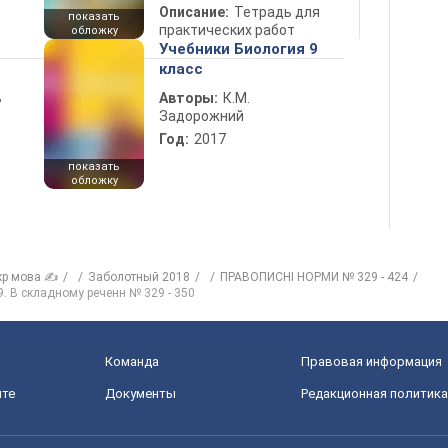
Описание:
Тетрадь для
показать
практических работ
обложку
Учебники Биология 9
класс
ь
Авторы:
К.М.
Задорожний
Год:
2017
показать
обложку
кр мова ✍
Заболотный 2018
ПРАВОПИСНІ НОРМИ № 329 - 424
29. В складному реченн № 329 - 350
Команда
Правовая информация
йте
Документы
Редакционная политика