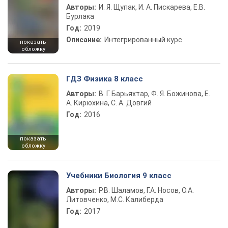
Авторы:
И. Я. Щупак, И. А. Пискарева, Е.В.
Бурлака
Год:
2019
Описание:
Интегрированный курс
показать
обложку
ГДЗ Физика 8 класс
Авторы:
В. Г. Барьяхтар, Ф. Я. Божинова, Е.
А. Кирюхина, С. А. Довгий
Год:
2016
показать
обложку
Учебники Биология 9 класс
Авторы:
Р.В. Шаламов, Г.А. Носов, О.А.
Литовченко, М.С. Калиберда
Год:
2017