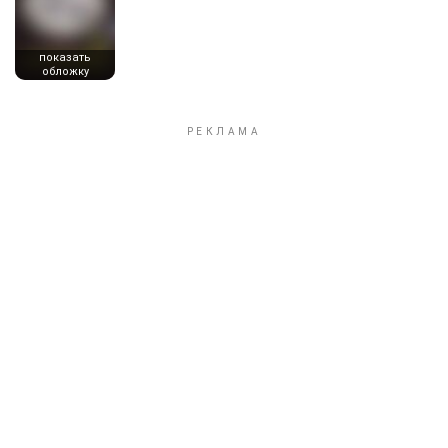
показать
обложку