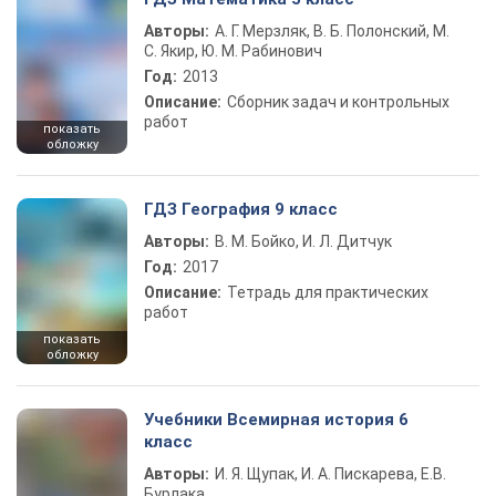
Авторы:
А. Г. Мерзляк, В. Б. Полонский, М.
С. Якир, Ю. М. Рабинович
Год:
2013
Описание:
Сборник задач и контрольных
работ
показать
обложку
ГДЗ География 9 класс
Авторы:
В. М. Бойко, И. Л. Дитчук
Год:
2017
Описание:
Тетрадь для практических
работ
показать
обложку
Учебники Всемирная история 6
класс
Авторы:
И. Я. Щупак, И. А. Пискарева, Е.В.
Бурлака