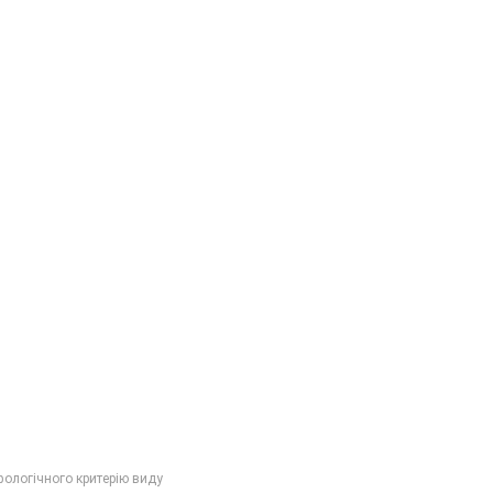
ологічного критерію виду