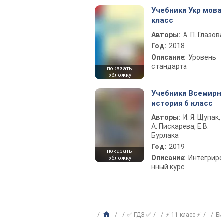
Учебники Укр мова
класс
Авторы:
А. П. Глазов
Год:
2018
Описание:
Уровень
стандарта
показать
обложку
Учебники Всемир
история 6 класс
Авторы:
И. Я. Щупак,
А. Пискарева, Е.В.
Бурлака
Год:
2019
показать
Описание:
Интегрир
обложку
нный курс
✅ ГДЗ ✅
⚡ 11 класс ⚡
Б