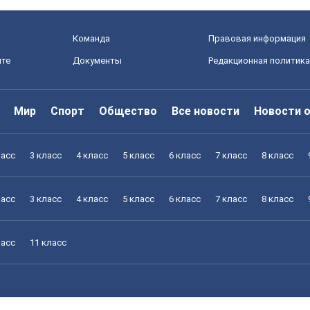
Команда
Правовая информация
йте
Документы
Редакционная политика
Мир
Спорт
Общество
Все новости
Новости 
ласс
3 класс
4 класс
5 класс
6 класс
7 класс
8 класс
ласс
3 класс
4 класс
5 класс
6 класс
7 класс
8 класс
ласс
11 класс