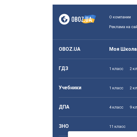
О компании
Реклама на са
OBOZ.UA
Моя Школа
ГДЗ
1 класс
2 к
Учебники
1 класс
2 к
ДПА
4 класс
9 к
ЗНО
11 класс