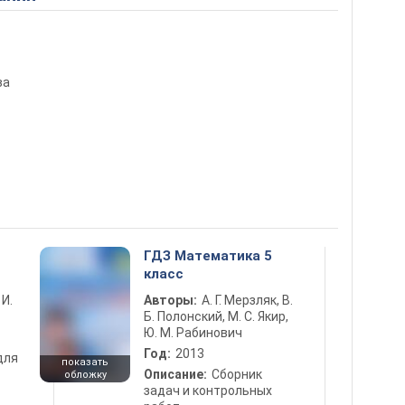
ва
ГДЗ Математика 5
класс
 И.
Авторы:
А. Г. Мерзляк, В.
Б. Полонский, М. С. Якир,
Ю. М. Рабинович
Год:
2013
для
показать
Описание:
Сборник
обложку
задач и контрольных