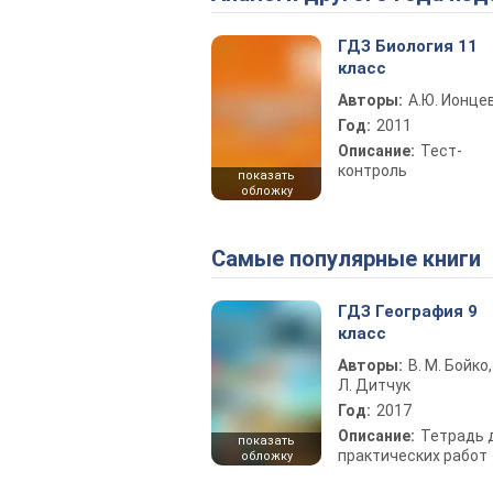
ГДЗ Биология 11
класс
Авторы:
А.Ю. Ионце
Год:
2011
Описание:
Тест-
контроль
показать
обложку
Самые популярные книги
ГДЗ География 9
класс
Авторы:
В. М. Бойко,
Л. Дитчук
Год:
2017
Описание:
Тетрадь 
показать
практических работ
обложку