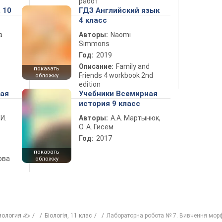
работ
 10
ГДЗ Английский язык
4 класс
а
Авторы:
Naomi
Simmons
Год:
2019
Описание:
Family and
показать
Friends 4 workbook 2nd
обложку
edition
ная
Учебники Всемирная
история 9 класс
 И.
Авторы:
А.А. Мартынюк,
О. А. Гисем
Год:
2017
показать
ова
обложку
иология ✍
Бiологiя, 11 клас
Лабораторна робота № 7. Вивчення морф