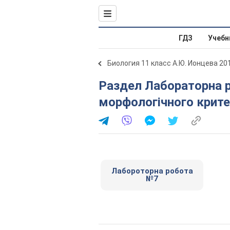
ГДЗ
Учебн
Биология 11 класс А.Ю. Ионцева 20
Раздел Лабораторна робота № 7. Вивчення
морфологічного крите
Лабороторна робота
№7