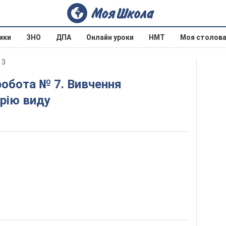
ики
ЗНО
ДПА
Онлайн уроки
НМТ
Моя столов
13
рію виду