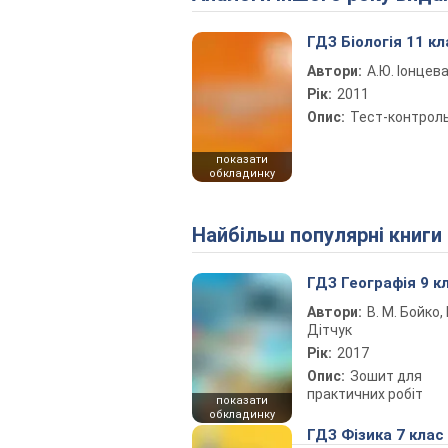
ГДЗ Біологія 11 кл
Автори:
А.Ю. Іонцев
Рік:
2011
Опис:
Тест-контрол
показати
обкладинку
Найбільш популярні книги
ГДЗ Географія 9 к
Автори:
В. М. Бойко, І
Дітчук
Рік:
2017
Опис:
Зошит для
практичних робіт
показати
обкладинку
ГДЗ Фізика 7 клас