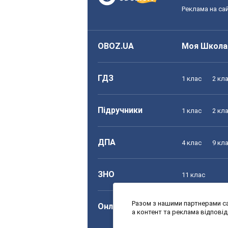
Реклама на сай
OBOZ.UA
Моя Школа
ГДЗ
1 клас
2 кл
Підручники
1 клас
2 кл
ДПА
4 клас
9 кл
ЗНО
11 клас
Разом з нашими партнерами са
Онлайн уроки
1 клас
2 кл
а контент та реклама відпові