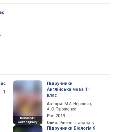
ас
а
ь
лас
Підручники
Англійська мова 11
. Л.
клас
Автори:
М.А. Нерсісян,
А. О. Піроженко
Рік:
2019
показати
обкладинку
Опис:
Рівень стандарту
Підручники Біологія 9