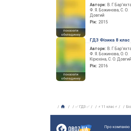
Автори:
В. Г. Бар’яхт
Ф. Я. Божинова, С. О.
Довгий
Рік:
2015
показати
обкладинку
ГДЗ Фізика 8 клас
Автори:
В. Г. Бар’яхт
Ф. Я. Божинова, О. О.
Кірюхіна, С. О. Довги
Рік:
2016
показати
обкладинку
✅ ГДЗ ✅
⚡ 11 клас ⚡
Бі
Про компанію