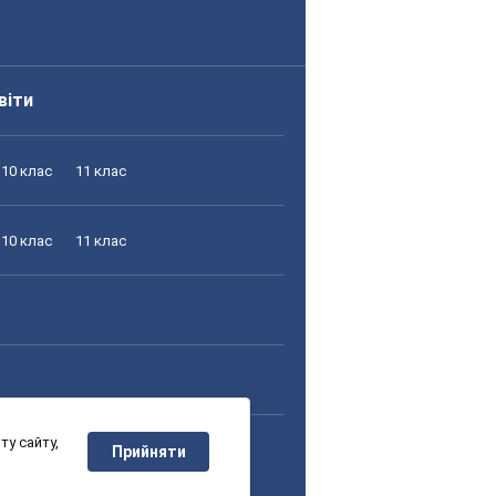
віти
10 клас
11 клас
10 клас
11 клас
у сайту,
10 клас
11 клас
Прийняти