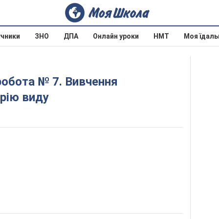
учники
ЗНО
ДПА
Онлайн уроки
НМТ
Моя їдаль
рію виду