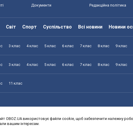
ті
Документи
Редакційна політика
Світ
Спорт
Суспільство
Всі новини
Новини ос
ас
3 клас
4 клас
5 клас
6 клас
7 клас
8 клас
9 клас
ас
3 клас
4 клас
5 клас
6 клас
7 клас
8 клас
9 клас
ас
11 клас
йт OBOZ.UA використовує файли cookie, щоб забезпечити належну робот
ас
3 клас
4 клас
5 клас
6 клас
7 клас
8 клас
9 клас
дали вашим інтересам.