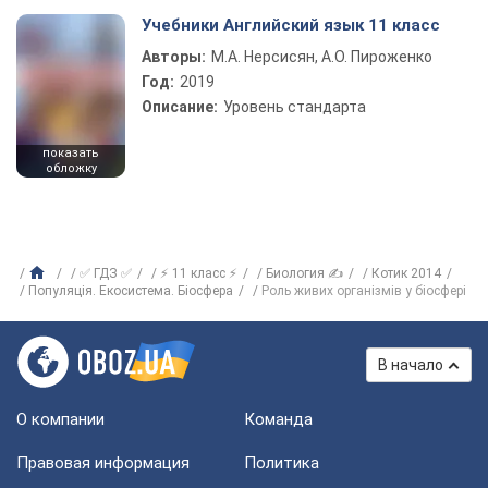
Учебники Английский язык 11 класс
Авторы:
М.А. Нерсисян, А.О. Пироженко
Год:
2019
Описание:
Уровень стандарта
показать
обложку
✅ ГДЗ ✅
⚡ 11 класс ⚡
Биология ✍
Котик 2014
Популяція. Екосистема. Біосфера
Роль живих організмів у біосфері
В начало
О компании
Команда
Правовая информация
Политика