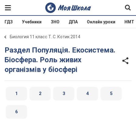
ГДЗ
Учебники
ЗНО
ДПА
Онлайн уроки
НМТ
Биология 11 класс Т. С. Котик 2014
Раздел Популяція. Екосистема.
Біосфера. Роль живих
організмів у біосфері
1
2
3
4
5
6