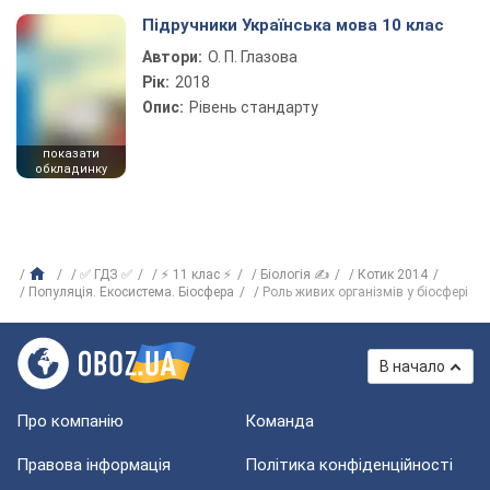
Підручники Українська мова 10 клас
Автори:
О. П. Глазова
Рік:
2018
Опис:
Рівень стандарту
показати
обкладинку
✅ ГДЗ ✅
⚡ 11 клас ⚡
Біологія ✍
Котик 2014
Популяція. Екосистема. Біосфера
Роль живих організмів у біосфері
В начало
Про компанію
Команда
Правова інформація
Політика конфіденційності