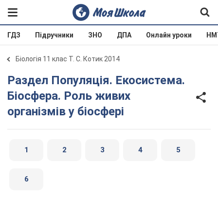
ГДЗ
Підручники
ЗНО
ДПА
Онлайн уроки
НМ
Біологія 11 клас Т. С. Котик 2014
Раздел Популяція. Екосистема.
Біосфера. Роль живих
організмів у біосфері
1
2
3
4
5
6