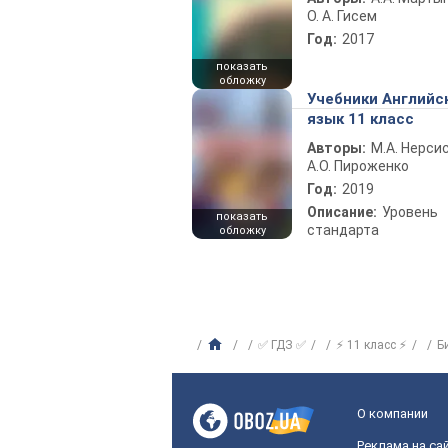
О. А. Гисем
Год:
2017
показать
обложку
Учебники Английс
язык 11 класс
Авторы:
М.А. Нерсис
А.О. Пироженко
Год:
2019
Описание:
Уровень
показать
стандарта
обложку
✅ ГДЗ ✅
⚡ 11 класс ⚡
Б
О компании
Реклама на са