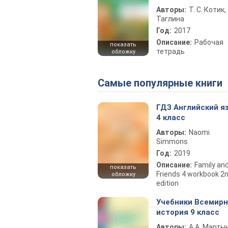
Авторы:
Т. С. Котик, 
Таглина
Год:
2017
Описание:
Рабочая
показать
тетрадь
обложку
Самые популярные книги
ГДЗ Английский я
4 класс
Авторы:
Naomi
Simmons
Год:
2019
Описание:
Family an
показать
Friends 4 workbook 2
обложку
edition
Учебники Всемир
история 9 класс
Авторы:
А.А. Марты