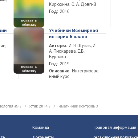
Кирюхина, С. А. Довгий
Год:
2016
показать
обложку
кий
Учебники Всемирная
история 6 класс
ян,
Авторы:
И. Я. Щупак, И.
А. Пискарева, Е.В.
Бурлака
Год:
2019
показать
Описание:
Интегрирова
обложку
нный курс
иология ✍
Котик 2014
Тематичний контроль 3
Команда
Правовая информация
йте
Документы
Редакционная политика