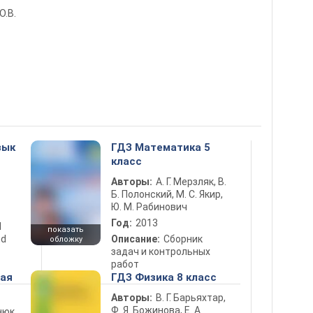
О.В.
зык
ГДЗ Математика 5
класс
Авторы:
А. Г. Мерзляк, В.
Б. Полонский, М. С. Якир,
Ю. М. Рабинович
Год:
2013
d
показать
nd
Описание:
Сборник
обложку
задач и контрольных
работ
ная
ГДЗ Физика 8 класс
Авторы:
В. Г. Барьяхтар,
Ф. Я. Божинова, Е. А.
нюк,