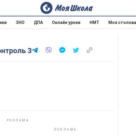
ики
ЗНО
ДПА
Онлайн уроки
НМТ
Моя столов
онтроль 3