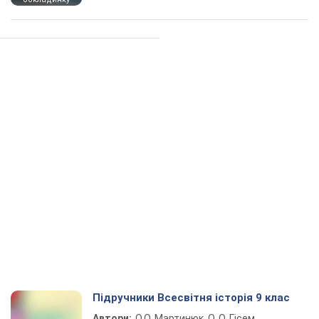
Підручники Всесвітня історія 9 клас
Автори:
О.О. Мартинюк, О. О. Гісем