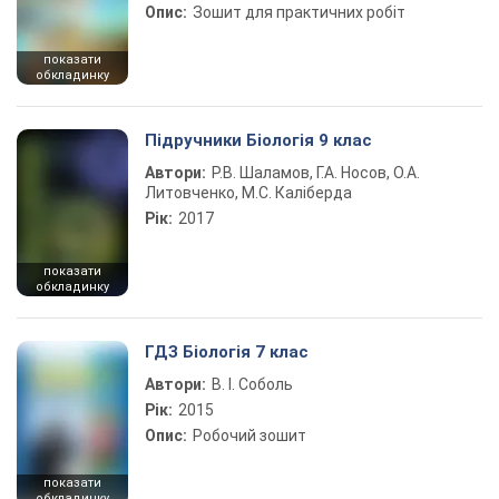
Опис:
Зошит для практичних робіт
показати
обкладинку
Підручники Біологія 9 клас
Автори:
Р.В. Шаламов, Г.А. Носов, О.А.
Литовченко, М.С. Каліберда
Рік:
2017
показати
обкладинку
ГДЗ Біологія 7 клас
Автори:
В. І. Соболь
Рік:
2015
Опис:
Робочий зошит
показати
обкладинку