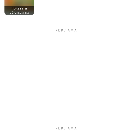
показати
обкладинку