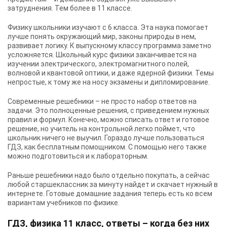
затруднения. Тем более в 11 классе.
Физику школьники изучают с 6 класса. Эта наука помогает
лучше понять окружающий мир, законы природы в нем,
развивает логику. К выпускному классу программа заметно
усложняется. Школьный курс физики заканчивается на
изучении электрического, электромагнитного полей,
волновой и квантовой оптики, и даже ядерной физики. Темы
непростые, к тому же на носу экзамены и дипломирование.
Современные решебники – не просто набор ответов на
задачи. Это полноценные решения, с приведением нужных
правил и формул. Конечно, можно списать ответ и готовое
решение, но учитель на контрольной легко поймет, что
школьник ничего не выучил. Гораздо лучше пользоваться
ГДЗ, как бесплатным помощником. С помощью него также
можно подготовиться и к лабораторным.
Раньше решебники надо было отдельно покупать, а сейчас
любой старшеклассник за минуту найдет и скачает нужный в
интернете. Готовые домашние задания теперь есть ко всем
вариантам учебников по физике.
ГДЗ, физика 11 класс, ответы – когда без них