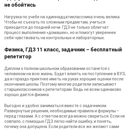
не обойтись
Нагрузка по учебе на одиннадцатиклассника очень велика.
Чтобы не съехать по сложным предметам, учиться
приходится до поздней ночи. ГДЗ не только облегчат
процесс выполнения «домашек», но и помогут увереннее
себя чувствовать на контрольных и лабораторных.
Физика, ГДЗ 11 класс, задачник – бесплатный
репетитор
Диплом о полном школьном образовании останется с
человеком на всю жизнь. Будет влиять на поступление в ВУЗ,
да и гораздо приятнее иметь на руках хорошие оценки после
окончания школы. Поэтому многие родители записывают
старшеклассников к репетиторам. Ведь не всем одинаково
хорошо даётся физика.
Выгодно и удобно заниматься вместе с задачником.
Развернутые решения, необходимые правила и формулы –
перед глазами. А с ответом всегда можно свериться. Если не
совпало, с помощью ГДЗ легко найти ошибку, и понять,
почему она допущена. Если родители все же желают сами